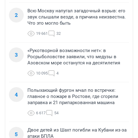
Всю Москву напугал загадочный взрыв: его
2
звук слышали везде, а причина неизвестна.
Что это могло быть
19 661
32
«Рукотворной возможности нет»: в
3
Росрыболовстве заявили, что медузы в
Азовском море останутся на десятилетия
10 095
4
Полыхающий фургон мчал по встречке:
4
главное о пожаре в Ростове, где сгорели
заправка и 21 припаркованная машина
6 617
54
Двое детей из Шахт погибли на Кубани из-за
5
атаки БПЛА