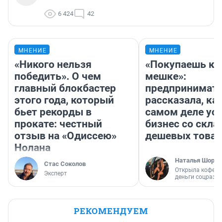
6 424
42
МНЕНИЕ
МНЕНИЕ
«Никого нельзя
«Покупаешь ко
победить». О чем
мешке»:
главный блокбастер
предпринимат
этого года, который
рассказала, как
бьет рекорды в
самом деле ус
прокате: честный
бизнес со скл
отзыв на «Одиссею»
дешевых това
Нолана
Наталья Шорох
Стас Соколов
Открыла кофейн
Эксперт
деньги соцразв
РЕКОМЕНДУЕМ