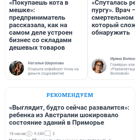
«Покупаешь кота в
«Спуталась реч
мешке»:
пургу». Врач — 
предприниматель
смертельном д
рассказала, как на
который слож
самом деле устроен
обнаружить
бизнес со складами
дешевых товаров
Ирина Волкова
Наталья Шорохова
Главврач клини
Открыла кофейную точку на
«Реабилитация 
деньги соцразвития
Волковой»
РЕКОМЕНДУЕМ
«Выглядит, будто сейчас развалится»:
ребенка из Австралии шокировало
состояние зданий в Приморье
18 часов
9 245
2