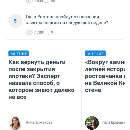
7 834
58
Где в Ростове пройдут отключения
5
электроэнергии на следующей неделе?
7 789
9
МНЕНИЕ
МНЕНИЕ
Как вернуть деньги
«Вокруг камни 
после закрытия
летней историе
ипотеки? Эксперт
ростовчанка н
назвала способ, о
на Великой Ки
котором знают далеко
стене
не все
Анна Ермакова
Гала Ермошкин