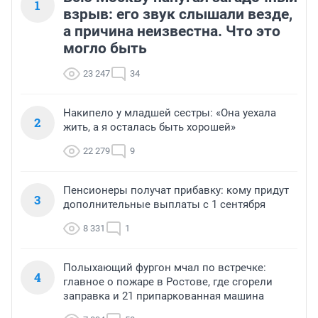
1
взрыв: его звук слышали везде,
а причина неизвестна. Что это
могло быть
23 247
34
Накипело у младшей сестры: «Она уехала
2
жить, а я осталась быть хорошей»
22 279
9
Пенсионеры получат прибавку: кому придут
3
дополнительные выплаты с 1 сентября
8 331
1
Полыхающий фургон мчал по встречке:
4
главное о пожаре в Ростове, где сгорели
заправка и 21 припаркованная машина