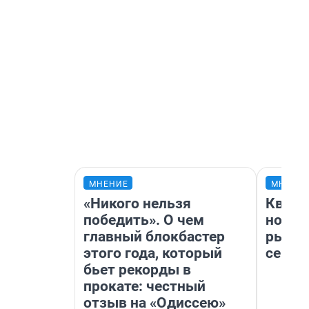
МНЕНИЕ
МНЕНИ
«Никого нельзя
Кварт
победить». О чем
но де
главный блокбастер
рынок
этого года, который
сейча
бьет рекорды в
прокате: честный
отзыв на «Одиссею»