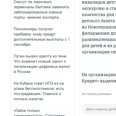
инвалидов детст
Смогут ли зерновые
терминалы Балтики заменить
экскурсию в ст
заблокированные южные
казачества для
порты: мнение эксперта
детского балет
из Новолеушков
Пенсионеры получат
филармонии для
прибавку: кому придут
развлекательна
дополнительные выплаты с 1
сентября
для детей и их
организации си
Путин вывел крипту из тени.
Что изменит новый закон о
легализации цифровых валют
в России
На организацию
Кредит» выделил
На Кубани горит НПЗ из-за
атаки беспилотников: есть
пострадавшие. Главное о
На правах рекламы.
ночных налетах
День защиты дете
«Гайки только
закручиваются». Строители