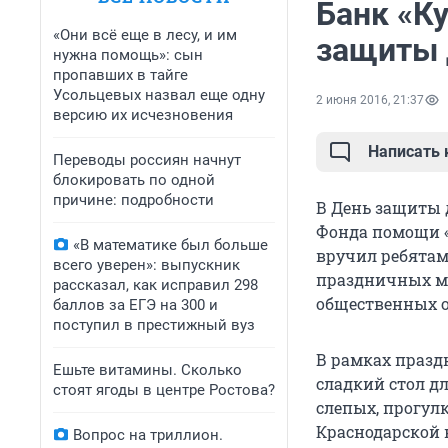
Банк «К
«Они всё еще в лесу, и им
защиты 
нужна помощь»: сын
пропавших в тайге
Усольцевых назвал еще одну
2 июня 2016, 21:37
версию их исчезновения
Написать
Переводы россиян начнут
блокировать по одной
причине: подробности
В День защиты 
Фонда помощи «
«В математике был больше
вручил ребятам
всего уверен»: выпускник
праздничных ме
рассказал, как исправил 298
общественных о
баллов за ЕГЭ на 300 и
поступил в престижный вуз
В рамках празд
Ешьте витамины. Сколько
сладкий стол дл
стоят ягоды в центре Ростова?
слепых, прогулк
Краснодарской 
Вопрос на триллион.