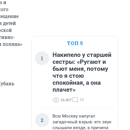
н и
кого
осещение
я детей
рской
тивно-
ТОП 5
я поляна»
Накипело у старшей
1
сестры: «Ругают и
бьют меня, потому
что я стою
спокойная, а она
Кубань
плачет»
26 807
17
Всю Москву напугал
2
загадочный взрыв: его звук
слышали везде, а причина