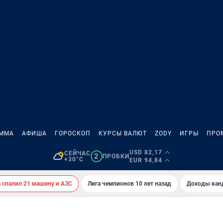
АММА
АФИША
ГОРОСКОП
КУРСЫ ВАЛЮТ
ZODY
ИГРЫ
ПРО
USD 82,17
СЕЙЧАС
2
ПРОБКИ
+30°C
EUR 94,84
спалил 21 машину и АЗС
Лига чемпионов 10 лет назад
Доходы кан