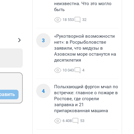
неизвестна. Что это могло
быть
18 553
32
«Рукотворной возможности
3
нет»: в Росрыболовстве
заявили, что медузы в
Азовском море останутся на
десятилетия
10 043
4
Полыхающий фургон мчал по
4
встречке: главное о пожаре в
равить
Ростове, где сгорели
заправка и 21
припаркованная машина
6 408
53