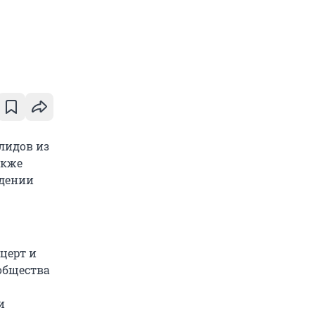
лидов из
акже
едении
церт и
 общества
и