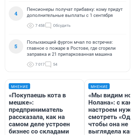
Пенсионеры получат прибавку: кому придут
4
дополнительные выплаты с 1 сентября
7 458
Обсудить
Полыхающий фургон мчал по встречке:
5
главное о пожаре в Ростове, где сгорели
заправка и 21 припаркованная машина
7 017
54
МНЕНИЕ
МНЕНИЕ
«Покупаешь кота в
«Мы видим нов
мешке»:
Нолана»: с как
предприниматель
настроем нужн
рассказала, как на
смотреть «Оди
самом деле устроен
чтобы она не
бизнес со складами
выглядела как