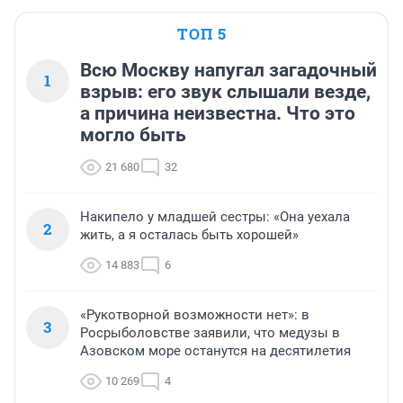
ТОП 5
Всю Москву напугал загадочный
1
взрыв: его звук слышали везде,
а причина неизвестна. Что это
могло быть
21 680
32
Накипело у младшей сестры: «Она уехала
2
жить, а я осталась быть хорошей»
14 883
6
«Рукотворной возможности нет»: в
3
Росрыболовстве заявили, что медузы в
Азовском море останутся на десятилетия
10 269
4