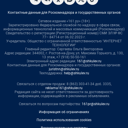
Контактные данные для Роскомнадзора и государственных органов
Сетевое издание «161.ру» (18+)
Зарегистрировано Федеральной службой по надзору в сфере связи,
информационных технологий и массовых коммуникаций (Роскомнадзор)
Свидетельство о регистрации (Регистрационный номер) СМИ ЭЛ № ФС
77– 84714 от 06.02.2023 г.
Учредитель: Общество с ограниченной ответственностью "ИНТЕРНЕТ
ТЕХНОЛОГИИ"
Главный редактор: Сергеева Ольга Викторовна
Адрес редакции: 344002, г. Ростов-на-Дону, ул. Максима Горького, д. 130,
13 этаж, +7 (918) 50-50-161
Электронный адрес редакции:
161@shkulev.ru
Контактные данные для Роскомнадзора и государственных органов:
juristnn@shkulev.ru
Техподдержка:
help@shkulev.ru
Связаться с отделом продаж: 8 (863) 303-41-34 доб. 3335,
reklama161@shkulev.ru
Редакция сайта не несет ответственности за достоверность
информации, содержащейся в рекламных объявлениях.
Связаться по вопросам партнёрства:
161pr@shkulev.ru
Информация об ограничениях
Политика использования cookies