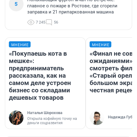
5
главное о пожаре в Ростове, где сгорели
заправка и 21 припаркованная машина
7 245
56
МНЕНИЕ
МНЕНИЕ
«Покупаешь кота в
«Финал не совп
мешке»:
ожиданиями»: 
предприниматель
смотреть фил
рассказала, как на
«Старый орел» 
самом деле устроен
большом экран
бизнес со складами
честная рецен
дешевых товаров
Наталья Шорохова
Надежда Губар
Открыла кофейную точку на
деньги соцразвития