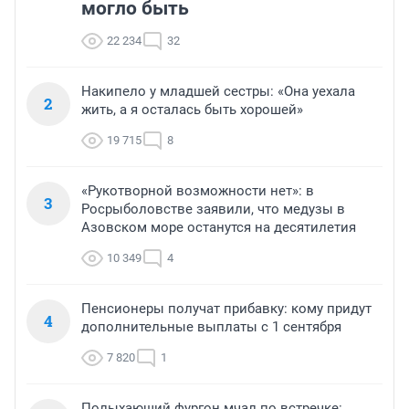
могло быть
22 234
32
Накипело у младшей сестры: «Она уехала
2
жить, а я осталась быть хорошей»
19 715
8
«Рукотворной возможности нет»: в
3
Росрыболовстве заявили, что медузы в
Азовском море останутся на десятилетия
10 349
4
Пенсионеры получат прибавку: кому придут
4
дополнительные выплаты с 1 сентября
7 820
1
Полыхающий фургон мчал по встречке: