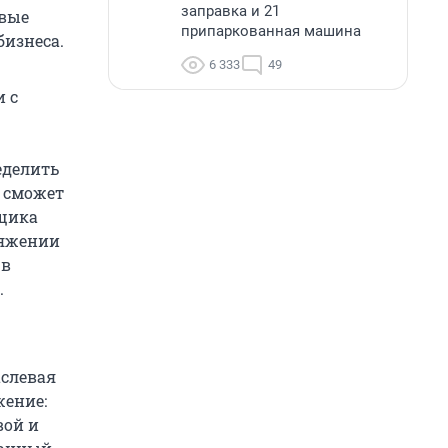
заправка и 21
овые
припаркованная машина
изнеса.
6 333
49
 с
еделить
й сможет
щика
тяжении
 в
.
аслевая
жение:
вой и