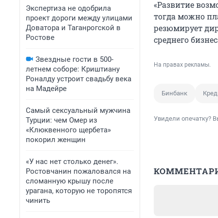
«Развитие возмо
Экспертиза не одобрила
тогда можно пл
проект дороги между улицами
резюмирует дир
Доватора и Таганрогской в
Ростове
среднего бизне
Звездные гости в 500-
На правах рекламы.
летнем соборе: Криштиану
Роналду устроит свадьбу века
на Мадейре
Бинбанк
Кред
Самый сексуальный мужчина
Увидели опечатку? В
Турции: чем Омер из
«Клюквенного щербета»
покорил женщин
«У нас нет столько денег».
КОММЕНТАР
Ростовчанин пожаловался на
сломанную крышу после
урагана, которую не торопятся
чинить