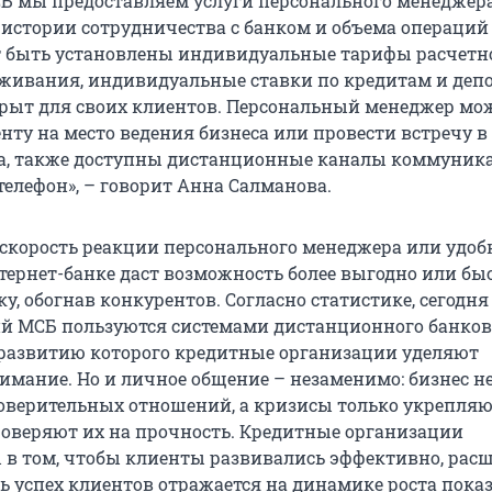
 мы предоставляем услуги персонального менеджера
 истории сотрудничества с банком и объема операций
 быть установлены индивидуальные тарифы расчетн
уживания, индивидуальные ставки по кредитам и деп
крыт для своих клиентов. Персональный менеджер мо
нту на место ведения бизнеса или провести встречу в
а, также доступны дистанционные каналы коммуник
телефон», – говорит Анна Салманова.
 скорость реакции персонального менеджера или удоб
тернет-банке даст возможность более выгодно или бы
у, обогнав конкурентов. Согласно статистике, сегодн
й МСБ пользуются системами дистанционного банков
развитию которого кредитные организации уделяют
мание. Но и личное общение – незаменимо: бизнес н
доверительных отношений, а кризисы только укрепляю
оверяют их на прочность. Кредитные организации
 в том, чтобы клиенты развивались эффективно, рас
дь успех клиентов отражается на динамике роста пока