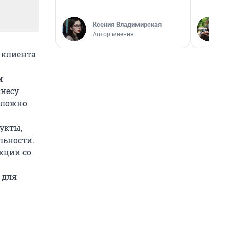
Ксения Владимирская
Автор мнения
 клиента
м
знесу
сложно
укты,
льности.
кции со
 для