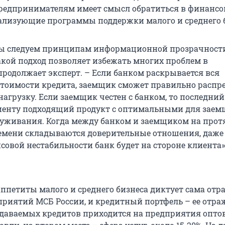
Предпринимателям имеет смысл обратиться в финанс
ализующие программы поддержки малого и среднего б
ы следуем принципам информационной прозрачности
кой подход позволяет избежать многих проблем в
продолжает эксперт. – Если банком раскрывается вся
тоимости кредита, заемщик сможет правильно распр
нагрузку. Если заемщик честен с банком, то последни
иенту подходящий продукт с оптимальными для заем
уживания. Когда между банком и заемщиком на про
емени складываются доверительные отношения, даже
совой нестабильности банк будет на стороне клиента»
аппетиты малого и среднего бизнеса диктует сама отр
приятий МСБ России, и кредитный портфель – ее отра
даваемых кредитов приходится на предприятия опто