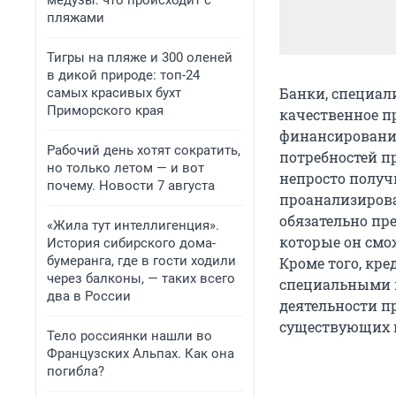
медузы: что происходит с
пляжами
Тигры на пляже и 300 оленей
в дикой природе: топ-24
Банки, специал
самых красивых бухт
Приморского края
качественное 
финансирования
Рабочий день хотят сократить,
потребностей п
но только летом — и вот
непросто получ
почему. Новости 7 августа
проанализирова
обязательно пр
«Жила тут интеллигенция».
которые он смо
История сибирского дома-
бумеранга, где в гости ходили
Кроме того, кр
через балконы, — таких всего
специальными 
два в России
деятельности п
существующих 
Тело россиянки нашли во
Французских Альпах. Как она
погибла?