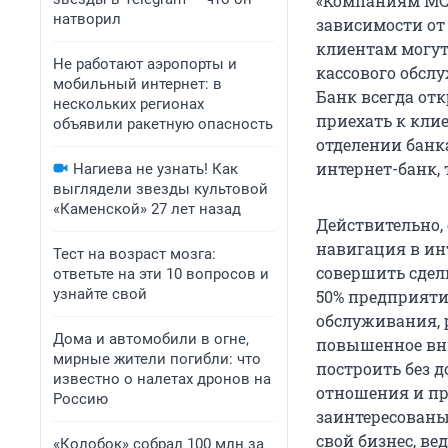
«Компаниям МСБ
натворил
зависимости от
клиентам могут
Не работают аэропорты и
кассового обсл
мобильный интернет: в
Банк всегда от
нескольких регионах
приехать к клие
объявили ракетную опасность
отделении банк
интернет-банк, 
Нагиева не узнать! Как
выглядели звезды культовой
«Каменской» 27 лет назад
Действительно,
навигация в ин
Тест на возраст мозга:
совершить сделк
ответьте на эти 10 вопросов и
узнайте свой
50% предприяти
обслуживания, 
Дома и автомобили в огне,
повышенное вни
мирные жители погибли: что
построить без 
известно о налетах дронов на
отношения и пр
Россию
заинтересованы
свой бизнес, ве
«Колобок» собрал 100 млн за