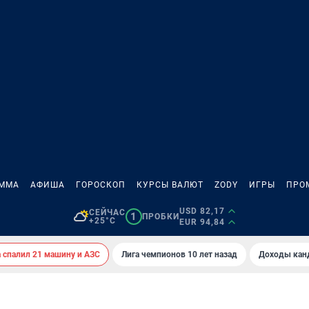
АММА
АФИША
ГОРОСКОП
КУРСЫ ВАЛЮТ
ZODY
ИГРЫ
ПРО
USD 82,17
СЕЙЧАС
1
ПРОБКИ
+25°C
EUR 94,84
спалил 21 машину и АЗС
Лига чемпионов 10 лет назад
Доходы кан