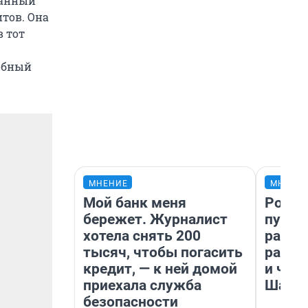
 данный
тов. Она
в тот
обный
МНЕНИЕ
МНЕНИ
Мой банк меня
Росто
бережет. Журналист
путеш
хотела снять 200
расск
тысяч, чтобы погасить
разоч
кредит, — к ней домой
и чем
приехала служба
Шанх
безопасности