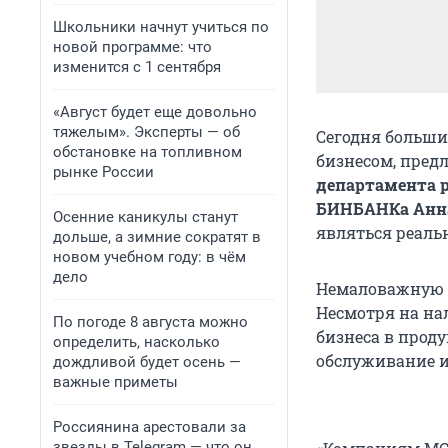
Школьники начнут учиться по
новой программе: что
изменится с 1 сентября
«Август будет еще довольно
тяжелым». Эксперты — об
Сегодня больши
обстановке на топливном
бизнесом, пред
рынке России
департамента р
БИНБАНКа Анн
Осенние каникулы станут
являться реаль
дольше, а зимние сократят в
новом учебном году: в чём
дело
Немаловажную р
Несмотря на на
По погоде 8 августа можно
бизнеса в прод
определить, насколько
обслуживание и
дождливой будет осень —
важные приметы
Россиянина арестовали за
звезды в Telegram — что он