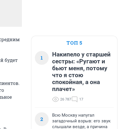
 средним
ТОП 5
Накипело у старшей
1
ый будет
сестры: «Ругают и
бьют меня, потому
что я стою
спокойная, а она
лиентов.
плачет»
го
льное
26 787
17
Всю Москву напугал
2
загадочный взрыв: его звук
слышали везде, а причина