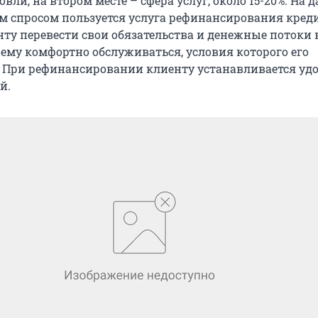
вли, на втором месте – сфера услуг, около 15-20%. На
 спросом пользуется услуга рефинансирования креди
ту перевести свои обязательства и денежные потоки 
 ему комфортно обслуживаться, условия которого его
 При рефинансировании клиенту устанавливается уд
й.