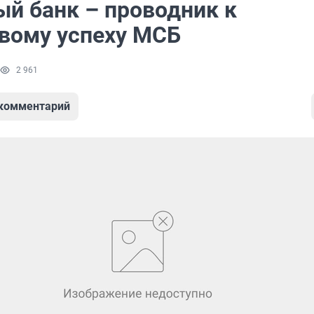
й банк – проводник к
вому успеху МСБ
2 961
 комментарий