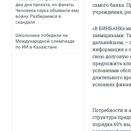
самого банка. 
два дня проката, но фанаты
Человека-паука объявили ему
учреждения, ре
войну. Разбираемся в
скандале
«В БИНБАНКе м
заемщиками. Та
Школьники победили на
Международной олимпиаде
дальнейшем, – 
по ИИ в Казахстане
информация о с
свою долговую 
предложить кл
условиями обсл
длительного вр
условиях финан
Потребности и 
структура пред
порядка 60% вы