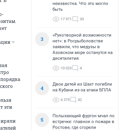
. В
неизвестна. Что это могло
быть
о-
17 971
30
озитам.
жет
«Рукотворной возможности
3
нет»: в Росрыболовстве
ации –
заявили, что медузы в
Азовском море останутся на
десятилетия
ная
10 023
4
стро
я порядка
Двое детей из Шахт погибли
ского
4
на Кубани из-за атаки БПЛА
ельзя
6 375
42
т эти
Полыхающий фургон мчал по
5
ширяли
встречке: главное о пожаре в
Ростове, где сгорели
зателей