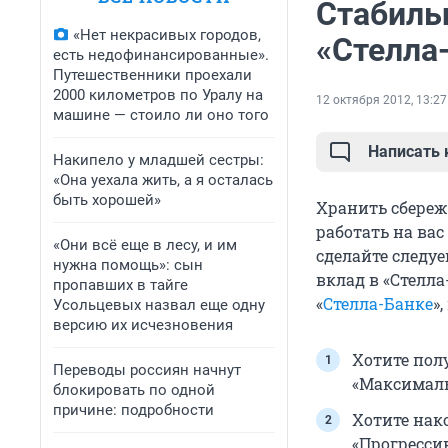
Стабиль
«Нет некрасивых городов,
«Стелла
есть недофинансированные».
Путешественники проехали
2000 километров по Уралу на
12 октября 2012, 13:27
машине — стоило ли оно того
Написать
Накипело у младшей сестры:
«Она уехала жить, а я осталась
быть хорошей»
Хранить сбереж
работать на вас
«Они всё еще в лесу, и им
сделайте следу
нужна помощь»: сын
вклад в «Стелл
пропавших в тайге
«
Стелла-Банке
»
Усольцевых назвал еще одну
версию их исчезновения
Хотите пол
Переводы россиян начнут
«Максималь
блокировать по одной
причине: подробности
Хотите нак
«Прогресси