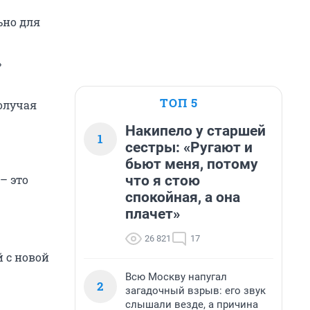
ьно для
»
ТОП 5
олучая
Накипело у старшей
1
сестры: «Ругают и
бьют меня, потому
что я стою
– это
спокойная, а она
плачет»
26 821
17
 с новой
Всю Москву напугал
2
загадочный взрыв: его звук
слышали везде, а причина