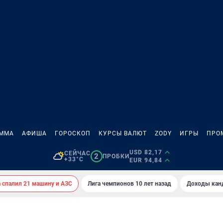
АММА
АФИША
ГОРОСКОП
КУРСЫ ВАЛЮТ
ZODY
ИГРЫ
ПРО
USD 82,17
СЕЙЧАС
2
ПРОБКИ
+33°C
EUR 94,84
спалил 21 машину и АЗС
Лига чемпионов 10 лет назад
Доходы кан