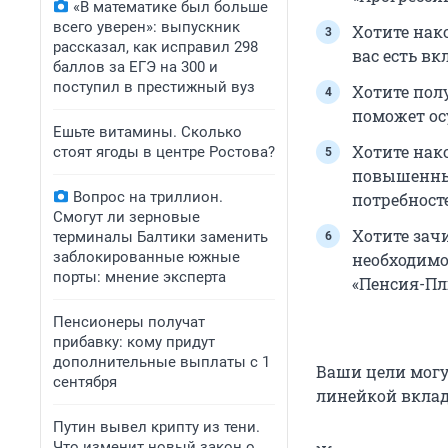
«В математике был больше
всего уверен»: выпускник
Хотите нак
рассказал, как исправил 298
вас есть вк
баллов за ЕГЭ на 300 и
поступил в престижный вуз
Хотите пол
поможет ос
Ешьте витамины. Сколько
Хотите нак
стоят ягоды в центре Ростова?
повышенный
Вопрос на триллион.
потребност
Смогут ли зерновые
Хотите зач
терминалы Балтики заменить
заблокированные южные
необходимо
порты: мнение эксперта
«Пенсия-Пл
Пенсионеры получат
прибавку: кому придут
дополнительные выплаты с 1
Ваши цели могу
сентября
линейкой вклад
Путин вывел крипту из тени.
Что изменит новый закон о