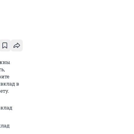
лжны
ь,
рите
 вклад в
ету.
вклад
клад