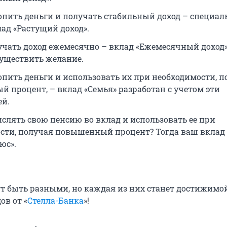
опить деньги и получать стабильный доход – специал
лад «Растущий доход».
учать доход ежемесячно – вклад «Ежемесячный доход
уществить желание.
опить деньги и использовать их при необходимости, п
 процент, – вклад «Семья» разработан с учетом эти
ей.
ислять свою пенсию во вклад и использовать ее при
сти, получая повышенный процент? Тогда ваш вклад 
юс».
т быть разными, но каждая из них станет достижимой
ов от «
Стелла-Банка
»!