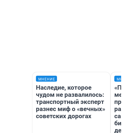
МНЕНИЕ
МНЕНИ
Наследие, которое
«Поку
чудом не развалилось:
мешке
транспортный эксперт
предп
разнес миф о «вечных»
расска
советских дорогах
самом
бизне
дешев