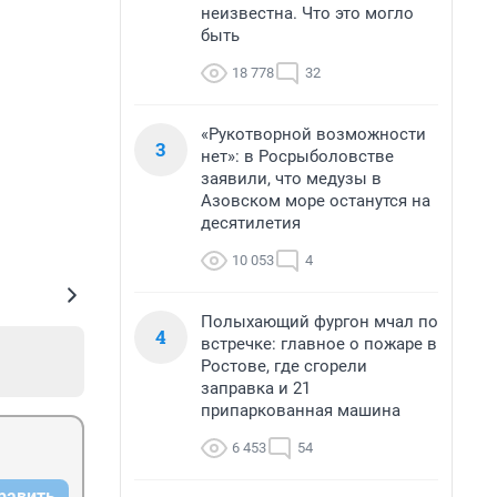
неизвестна. Что это могло
быть
18 778
32
«Рукотворной возможности
3
нет»: в Росрыболовстве
заявили, что медузы в
Азовском море останутся на
десятилетия
10 053
4
Полыхающий фургон мчал по
4
встречке: главное о пожаре в
Ростове, где сгорели
заправка и 21
припаркованная машина
6 453
54
равить