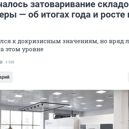
чалось затоваривание складо
ры — об итогах года и росте 
лся к докризисным значениям, но вряд 
а этом уровне
3 530
арий