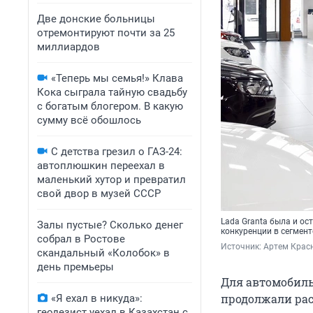
Две донские больницы
отремонтируют почти за 25
миллиардов
«Теперь мы семья!» Клава
Кока сыграла тайную свадьбу
с богатым блогером. В какую
сумму всё обошлось
С детства грезил о ГАЗ-24:
автоплюшкин переехал в
маленький хутор и превратил
свой двор в музей СССР
Lada Granta была и ос
Залы пустые? Сколько денег
конкуренции в сегмент
собрал в Ростове
Источник: 
Артем Красн
скандальный «Колобок» в
день премьеры
Для автомобиль
продолжали рас
«Я ехал в никуда»:
геодезист уехал в Казахстан с