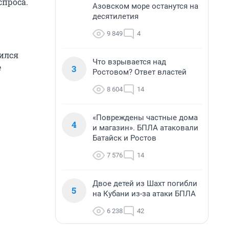
проса.
Азовском море останутся на
десятилетия
9 849
4
шился
Что взрывается над
е
3
Ростовом? Ответ властей
8 604
14
«Повреждены частные дома
4
и магазин». БПЛА атаковали
Батайск и Ростов
7 576
14
Двое детей из Шахт погибли
5
на Кубани из-за атаки БПЛА
6 238
42