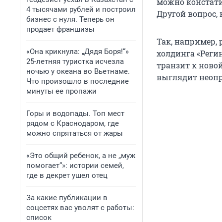
можно констати
4 тысячами рублей и построил
Другой вопрос, 
бизнес с нуля. Теперь он
продает франшизы
Так, например,
«Она крикнула: „Дядя Боря!“»
холдинга «Регин
25-летняя туристка исчезла
транзит к ново
ночью у океана во Вьетнаме.
выглядит неоп
Что произошло в последние
минуты ее пропажи
Горы и водопады. Топ мест
рядом с Краснодаром, где
можно спрятаться от жары
«Это общий ребенок, а не „муж
помогает“»: истории семей,
где в декрет ушел отец
За какие публикации в
соцсетях вас уволят с работы:
список