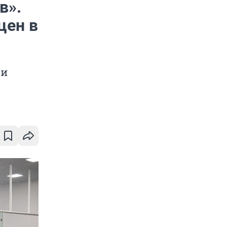
в».
цен в
ли