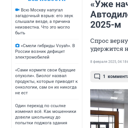
«Уже на
Всю Москву напугал
Автодиле
загадочный взрыв: его звук
слышали везде, а причина
2025-м
неизвестна. Что это могло
быть
Спрос верну
«Смели гибриды Voyah». В
удержится н
России возник дефицит
электромобилей
8 февраля 2025, 04:18
«Сами кормите свои будущие
опухоли». Биолог назвал
1
коммент
продукты, которые приводят к
онкологии, сам он их никогда
не ест
Один переход по ссылке
изменил всё. Как мошенники
довели школьницу до
попытки поджога здания