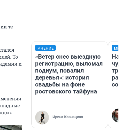
ии те
МНЕНИЕ
МНЕНИ
итался
«Ветер снес выездную
Насле
илей. То
регистрацию, выломал
чудом
андемии и
подиум, повалил
транс
деревья»: история
разне
свадьбы на фоне
совет
ростовского тайфуна
изменения
западные
нды».
Ирина Ковнацкая