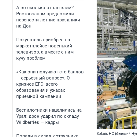
А во сколько отплываем?
Ростовчанам предложили
перенести летние праздники
на Дон
Покупатель приобрел на
маркетплейсе новенький
телевизор, а вместе с ним —
кучу проблем
«Как они получают сто баллов
— серьезный вопрос». О
кризисе ЕГЭ, всего
образования и ужасах
приемной кампании
Беспилотники нацелились на
Урал: дрон ударил по складу
Wildberries — кадры
Solaris HC (бывший Hyu
Попали в склад, сотрудники