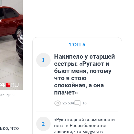
ТОП 5
Накипело у старшей
1
сестры: «Ругают и
бьют меня, потому
что я стою
спокойная, а она
плачет»
е возрос:
26 584
16
«Рукотворной возможности
2
нет»: в Росрыболовстве
ько, что
заявили, что медузы в