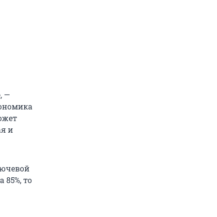
, —
кономика
может
ая и
лючевой
 85%, то