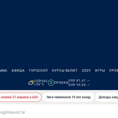
АММА
АФИША
ГОРОСКОП
КУРСЫ ВАЛЮТ
ZODY
ИГРЫ
ПРО
USD 81,41
СЕЙЧАС
3
ПРОБКИ
+36°C
EUR 94,06
спалил 21 машину и АЗС
Лига чемпионов 10 лет назад
Доходы кан
ПОДРОБНОСТИ