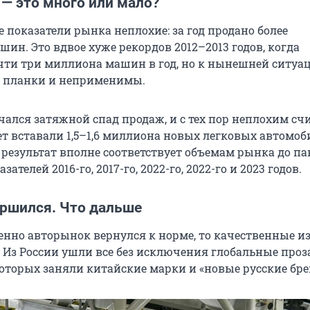
д — это много или мало?
 показатели рынка неплохие: за год продано более
шин. Это вдвое хуже рекордов 2012–2013 годов, когда
чти три миллиона машин в год, но к нынешней ситуац
 планки и неприменимы.
ачался затяжной спад продаж, и с тех пор неплохим сч
чет вставали 1,5–1,6 миллиона новых легковых автомоб
результат вполне соответствует объемам рынка до п
ателей 2016-го, 2017-го, 2022-го, 2022-го и 2023 годов.
ершился. Что дальше
енно авторынок вернулся к норме, то качественные 
Из России ушли все без исключения глобальные про
которых заняли китайские марки и «новые русские бре