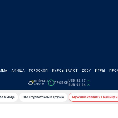
АММА
АФИША
ГОРОСКОП
КУРСЫ ВАЛЮТ
ZODY
ИГРЫ
ПРО
USD 82,17
СЕЙЧАС
1
ПРОБКИ
+35°C
EUR 94,84
ва в моде
Что с турпотоком в Грузию
Мужчина спалил 21 машину и