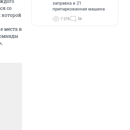
аждого
заправка и 21
ся со
припаркованная машина
я которой
7 276
56
е места в
команды
,