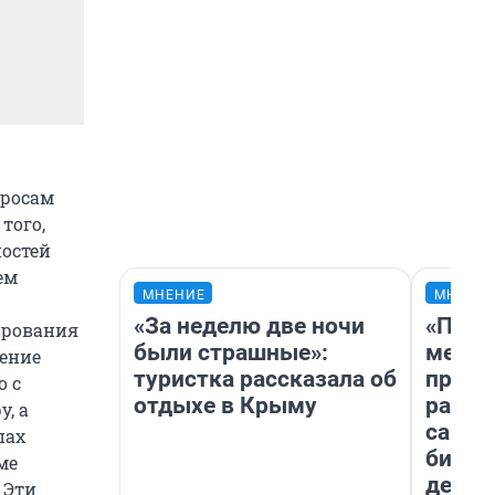
просам
того,
ностей
ем
МНЕНИЕ
МНЕНИ
«За неделю две ночи
«Поку
ирования
были страшные»:
мешке
чение
туристка рассказала об
предп
о с
отдыхе в Крыму
расска
, а
самом
пах
бизне
ме
дешев
 Эти