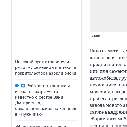
" width=
Надо отметить,
качества и наде
На какой срок отодвинули
предназначен о
реформу семейной ипотеки: в
или для семейн
правительстве назвали риски
автомобиле, гр
неукоснительно
Работает в клинике и
модели до сход
играет в театре — что
известно о сестре Вани
пробега при ис
Дмитриенко,
завода нового а
оскандалившейся на концерте
также внедрени
в «Лужниках»
сборки автомоб
реального врем