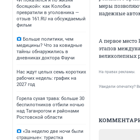
«И покатился я по жизни
меры позволяют
босяцкой»: как Колобка
превратили в уголовника —
надежные автом
отзыв 161.RU на обсуждаемый
фильм
Больше политики, чем
А первое место 
медицины? Что за ковидные
этапов междуна
тайны обнаружились в
великолепных р
дневниках доктора Фаучи
Нас ждут целых семь коротких
На правах рекламы.
рабочих недель: график на
2027 год
Увидели опечатку? В
Горела сухая трава: больше 30
беспилотников отбили ночью
над Таганрогом и районами
Ростовской области
КОММЕНТАР
«За неделю две ночи были
страшные»: туристка