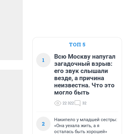
ТОП 5
Всю Москву напугал
1
загадочный взрыв:
его звук слышали
везде, а причина
неизвестна. Что это
могло быть
22 322
32
Накипело у младшей сестры:
2
«Она уехала жить, а я
осталась быть хорошей»