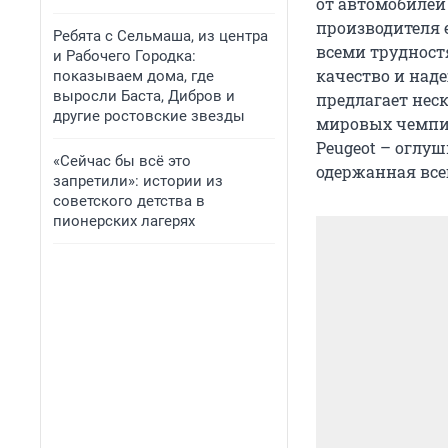
от автомобилей
производителя 
Ребята с Сельмаша, из центра
всеми трудност
и Рабочего Городка:
качество и над
показываем дома, где
выросли Баста, Дибров и
предлагает нес
другие ростовские звезды
мировых чемпио
Peugeot – оглуш
«Сейчас бы всё это
одержанная всег
запретили»: истории из
советского детства в
пионерских лагерях