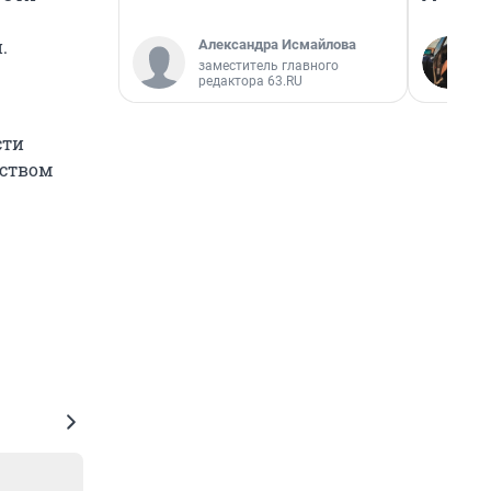
.
Александра Исмайлова
заместитель главного
редактора 63.RU
сти
ьством