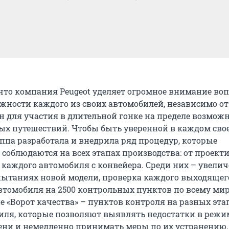
 что компания Peugeot уделяет огромное внимание во
жности каждого из своих автомобилей, независимо от 
н для участия в длительной гонке на пределе возмож
ых путешествий. Чтобы быть уверенной в каждом сво
уппа разработала и внедрила ряд процедур, которые
 соблюдаются на всех этапах производства: от проект
а каждого автомобиля с конвейера. Среди них – увели
пытаниях новой модели, проверка каждого выходящег
втомобиля на 2500 контрольных пунктов по всему миру
е «Ворот качества» – пунктов контроля на разных эта
иля, которые позволяют выявлять недостатки в режи
ени и немедленно принимать меры по их устранению.