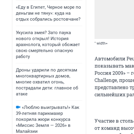
«Еду в Египет, Черное море по
деньгам не тяну»: куда на
отдых собрались ростовчане?
Укусила змея? Зато паука
нового открыл! История
" width=
арахнолога, который обожает
свою смертельно опасную
работу
Автомобили Peu
показывать мак
Дроны ударили по десяткам
Россия 2009» – 
многоквартирных домов,
Challenge, прош
многие охватил огонь,
представлено тр
пострадали дети: главное об
атаке
сильнейших рал
«Люблю выигрывать!» Как
39-летняя парикмахер
покорила жюри конкурса
Участие в стол
«Миссис Земля — 2026» в
от команд высо
Малайзии