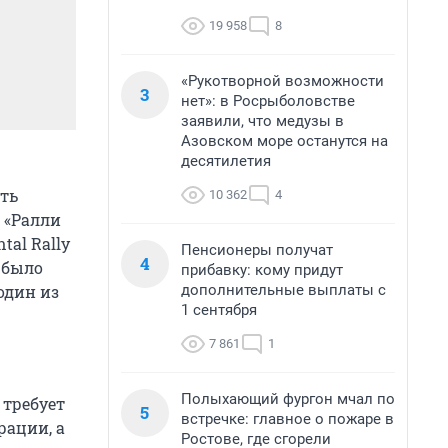
19 958
8
«Рукотворной возможности
3
нет»: в Росрыболовстве
заявили, что медузы в
Азовском море останутся на
десятилетия
ть
10 362
4
 «Ралли
tal Rally
Пенсионеры получат
4
я было
прибавку: кому придут
дополнительные выплаты с
 один из
1 сентября
7 861
1
Полыхающий фургон мчал по
 требует
5
встречке: главное о пожаре в
рации, а
Ростове, где сгорели