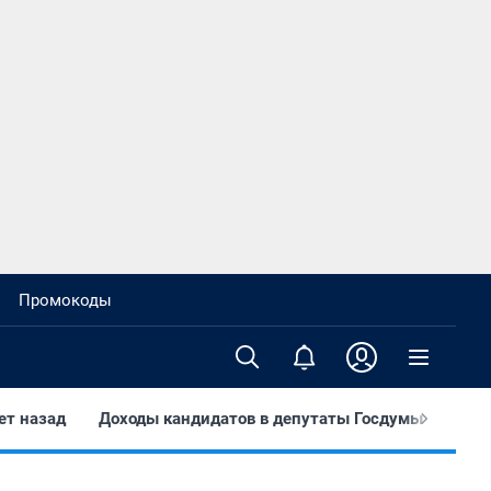
Промокоды
ет назад
Доходы кандидатов в депутаты Госдумы
Тут 