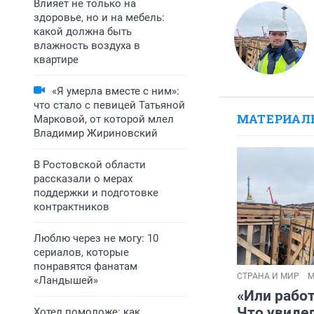
Влияет не только на
здоровье, но и на мебель:
какой должна быть
влажность воздуха в
квартире
«Я умерла вместе с ним»:
что стало с певицей Татьяной
МАТЕРИАЛ
Марковой, от которой млел
Владимир Жириновский
В Ростовской области
рассказали о мерах
поддержки и подготовке
контрактников
Люблю через не могу: 10
сериалов, которые
понравятся фанатам
СТРАНА И МИР
М
«Ландышей»
«Или работ
Что увидел
Хотел помоложе: как