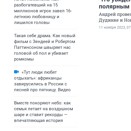
разбогатевший на 15
полярным 
миллионов игрок завел 16-
Андрей прове
летнюю любовницу и
Дудинке и Но
лишился головы
11 ноября 2023, 07
Такая себе драма. Как новый
фильм с Зендеей и Робертом
Паттинсоном швыряет нас
головой об пол и убивает
ромкомы
«Тут люди любят
отдыхать»: африканцы
завирусились в России с
песней про пятницу. Видео
Вместе покоряют небо: как
семья летает на воздушном
шаре и ставит рекорды —
впечатляющая история