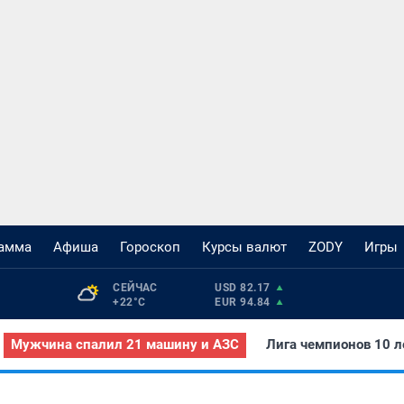
рамма
Афиша
Гороскоп
Курсы валют
ZODY
Игры
СЕЙЧАС 
USD 82.17
+22°С
EUR 94.84
Мужчина спалил 21 машину и АЗС
Лига чемпионов 10 л