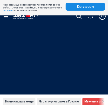
На информационном ресурсе применяются cookie-
Недвижимость
Знакомства
Погода
Телепрограмма
Согласен
файлы. Оставаясь на сайте, вы подтверждаете свое
согласие
на их использование.
Винил снова в моде
Что с турпотоком в Грузию
Мужчина спалил