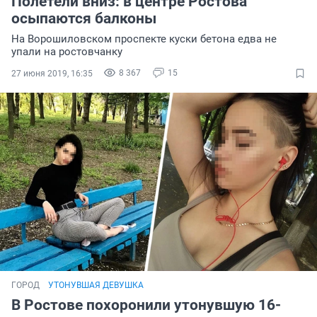
Полетели вниз: в центре Ростова
осыпаются балконы
На Ворошиловском проспекте куски бетона едва не
упали на ростовчанку
8 367
15
27 июня 2019, 16:35
ГОРОД
УТОНУВШАЯ ДЕВУШКА
В Ростове похоронили утонувшую 16-