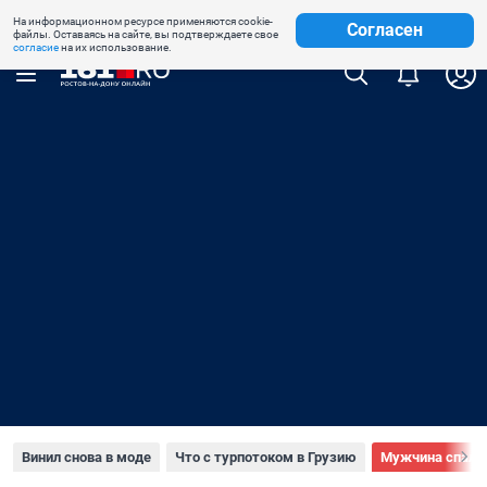
На информационном ресурсе применяются cookie-
Недвижимость
Знакомства
Погода
Телепрограмма
Согласен
файлы. Оставаясь на сайте, вы подтверждаете свое
согласие
на их использование.
Винил снова в моде
Что с турпотоком в Грузию
Мужчина спалил