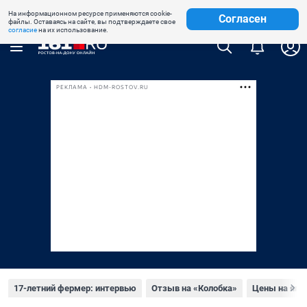
На информационном ресурсе применяются cookie-
Недвижимость
Знакомства
Погода
Телепрограмма
Согласен
файлы. Оставаясь на сайте, вы подтверждаете свое
согласие
на их использование.
РЕКЛАМА • HDM-ROSTOV.RU
17-летний фермер: интервью
Отзыв на «Колобка»
Цены на яго