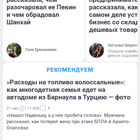
разочаровал ее Пекин
рассказала, как
и чем обрадовал
самом деле уст
Шанхай
бизнес со скла
дешевых товар
Наталья Шорохо
Гала Ермошкина
Открыла кофейну
деньги соцразви
РЕКОМЕНДУЕМ
«Расходы на топливо колоссальные»:
как многодетная семья едет на
автодоме из Барнаула в Турцию — фото
21 час
11 426
5
«Нашел Наденьку, а у нее пробита голова». Мужчина
рассказал, как потерял жену при атаке БПЛА в Архипо-
Осиповке