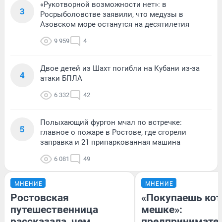
«Рукотворной возможности нет»: в
3
Росрыболовстве заявили, что медузы в
Азовском море останутся на десятилетия
9 959
4
Двое детей из Шахт погибли на Кубани из-за
4
атаки БПЛА
6 332
42
Полыхающий фургон мчал по встречке:
5
главное о пожаре в Ростове, где сгорели
заправка и 21 припаркованная машина
6 081
49
МНЕНИЕ
МНЕНИЕ
Ростовская
«Покупаешь кот
путешественница
мешке»:
рассказала, чем
предпринимате