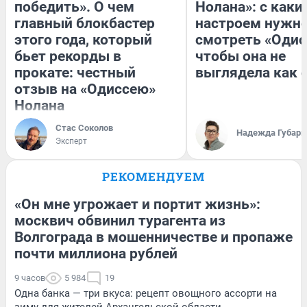
победить». О чем
Нолана»: с каки
главный блокбастер
настроем нужн
этого года, который
смотреть «Одис
бьет рекорды в
чтобы она не
прокате: честный
выглядела как 
отзыв на «Одиссею»
Нолана
Стас Соколов
Надежда Губарь
Эксперт
РЕКОМЕНДУЕМ
«Он мне угрожает и портит жизнь»:
москвич обвинил турагента из
Волгограда в мошенничестве и пропаже
почти миллиона рублей
9 часов
5 984
19
Одна банка — три вкуса: рецепт овощного ассорти на
зиму для жителей Архангельской области