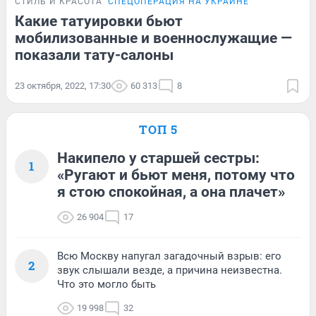
СТИЛЬ И КРАСОТА
СПЕЦОПЕРАЦИЯ НА УКРАИНЕ
Какие татуировки бьют
мобилизованные и военнослужащие —
показали тату-салоны
23 октября, 2022, 17:30
60 313
8
ТОП 5
Накипело у старшей сестры:
1
«Ругают и бьют меня, потому что
я стою спокойная, а она плачет»
26 904
17
Всю Москву напугал загадочный взрыв: его
2
звук слышали везде, а причина неизвестна.
Что это могло быть
19 998
32