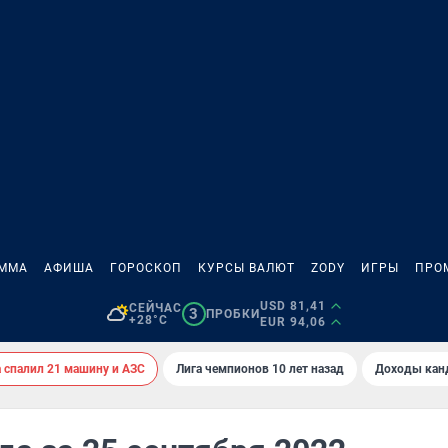
АММА
АФИША
ГОРОСКОП
КУРСЫ ВАЛЮТ
ZODY
ИГРЫ
ПРО
USD 81,41
СЕЙЧАС
3
ПРОБКИ
+28°C
EUR 94,06
спалил 21 машину и АЗС
Лига чемпионов 10 лет назад
Доходы кан