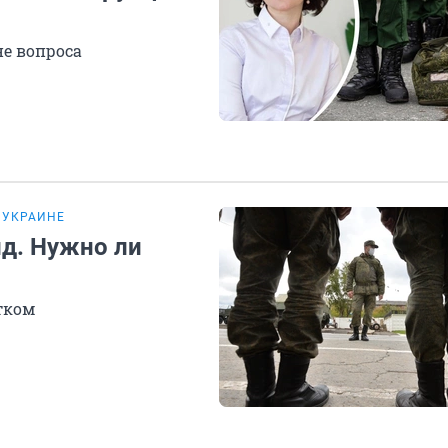
не вопроса
 УКРАИНЕ
ид. Нужно ли
тком