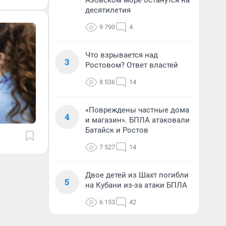
Азовском море останутся на
десятилетия
9 790
4
Что взрывается над
3
Ростовом? Ответ властей
8 536
14
«Повреждены частные дома
4
и магазин». БПЛА атаковали
Батайск и Ростов
7 527
14
Двое детей из Шахт погибли
5
на Кубани из-за атаки БПЛА
6 153
42