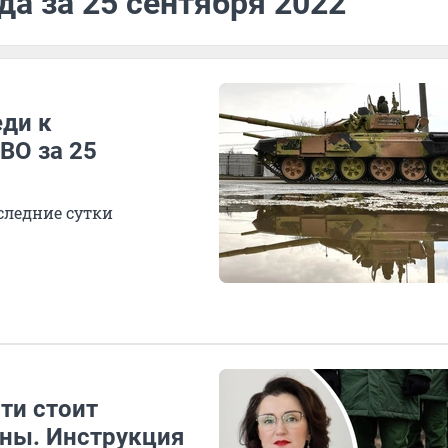
да за 25 сентября 2022
еди к
ВО за 25
следние сутки
ти стоит
ны. Инструкция