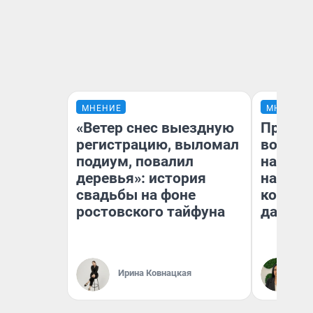
МНЕНИЕ
МНЕНИЕ
«Ветер снес выездную
Продаш
регистрацию, выломал
возьмут
подиум, повалил
нам го
деревья»: история
налого
свадьбы на фоне
коснет
ростовского тайфуна
даже р
Ирина Ковнацкая
Ан