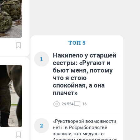
ТОП 5
Накипело у старшей
1
сестры: «Ругают и
бьют меня, потому
что я стою
спокойная, а она
плачет»
26 524
16
«Рукотворной возможности
2
нет»: в Росрыболовстве
заявили, что медузы в