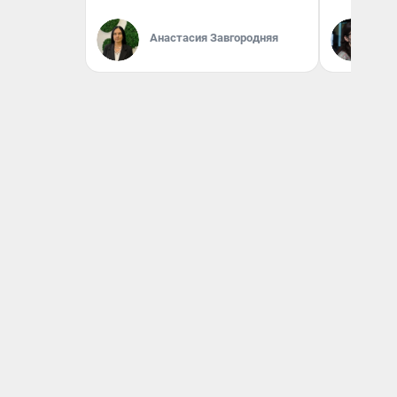
Кс
Анастасия Завгородняя
Ав