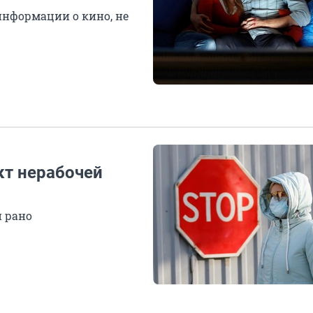
информации о кино, не
кт нерабочей
и рано