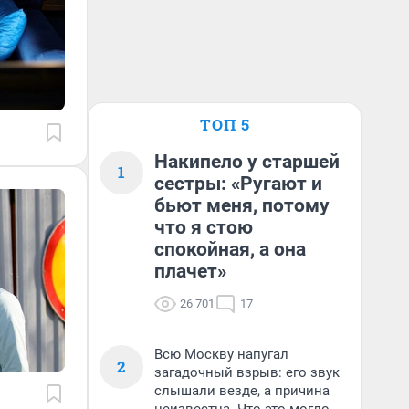
ТОП 5
Накипело у старшей
1
сестры: «Ругают и
бьют меня, потому
что я стою
спокойная, а она
плачет»
26 701
17
Всю Москву напугал
2
загадочный взрыв: его звук
слышали везде, а причина