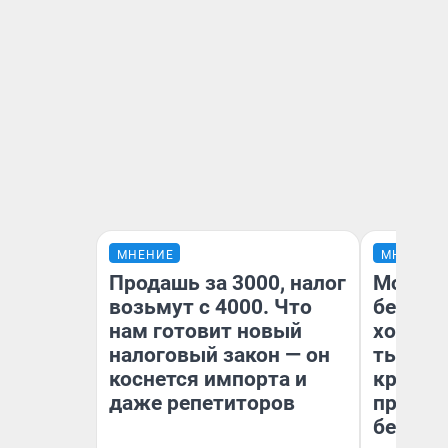
МНЕНИЕ
МНЕНИЕ
Продашь за 3000, налог
Мой ба
возьмут с 4000. Что
береже
нам готовит новый
хотела 
налоговый закон — он
тысяч,
коснется импорта и
кредит,
даже репетиторов
приеха
безопа