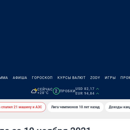
АММА
АФИША
ГОРОСКОП
КУРСЫ ВАЛЮТ
ZODY
ИГРЫ
ПРО
USD 82,17
СЕЙЧАС
2
ПРОБКИ
+28°C
EUR 94,84
спалил 21 машину и АЗС
Лига чемпионов 10 лет назад
Доходы кан