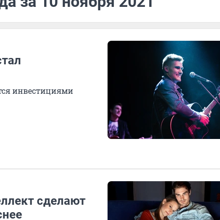
да за 10 ноября 2021
стал
тся инвестициями
еллект сделают
снее