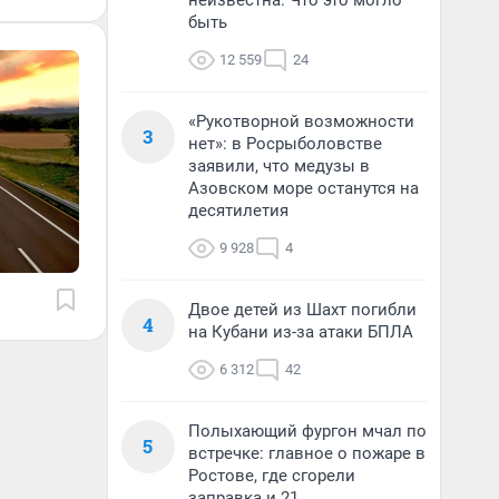
неизвестна. Что это могло
быть
12 559
24
«Рукотворной возможности
3
нет»: в Росрыболовстве
заявили, что медузы в
Азовском море останутся на
десятилетия
9 928
4
Двое детей из Шахт погибли
4
на Кубани из-за атаки БПЛА
6 312
42
Полыхающий фургон мчал по
5
встречке: главное о пожаре в
Ростове, где сгорели
заправка и 21