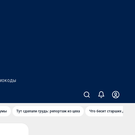
МОКОДЫ
думы
Тут сделали грудь: репортаж из цеха
Что бесит старших детей