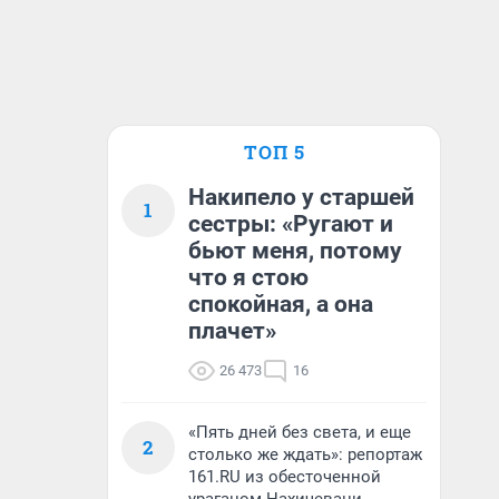
ТОП 5
Накипело у старшей
1
сестры: «Ругают и
бьют меня, потому
что я стою
спокойная, а она
плачет»
26 473
16
«Пять дней без света, и еще
2
столько же ждать»: репортаж
161.RU из обесточенной