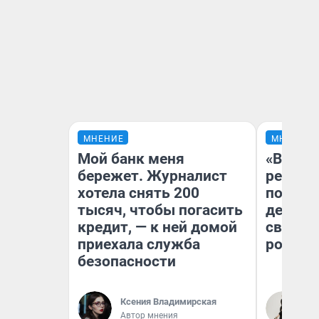
МНЕНИЕ
МНЕНИЕ
Мой банк меня
«Ветер
бережет. Журналист
регист
хотела снять 200
подиум
тысяч, чтобы погасить
деревь
кредит, — к ней домой
свадьб
приехала служба
ростов
безопасности
Ксения Владимирская
Ир
Автор мнения