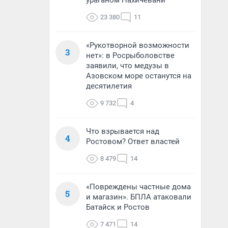
ураганом Нахичевани
23 380
11
«Рукотворной возможности
3
нет»: в Росрыболовстве
заявили, что медузы в
Азовском море останутся на
десятилетия
9 732
4
Что взрывается над
4
Ростовом? Ответ властей
8 479
14
«Повреждены частные дома
5
и магазин». БПЛА атаковали
Батайск и Ростов
7 471
14