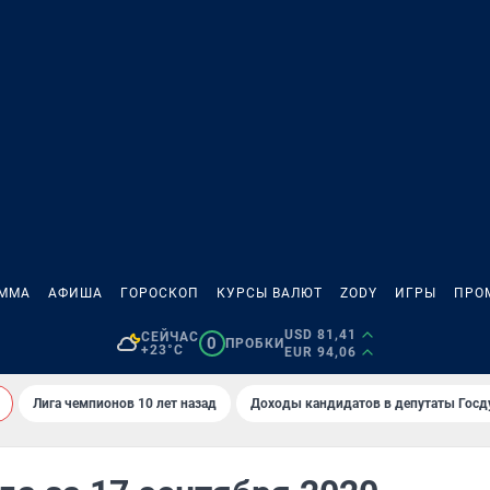
АММА
АФИША
ГОРОСКОП
КУРСЫ ВАЛЮТ
ZODY
ИГРЫ
ПРО
USD 81,41
СЕЙЧАС
0
ПРОБКИ
+23°C
EUR 94,06
Лига чемпионов 10 лет назад
Доходы кандидатов в депутаты Гос