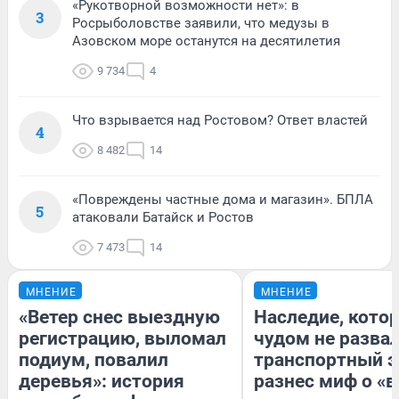
«Рукотворной возможности нет»: в
3
Росрыболовстве заявили, что медузы в
Азовском море останутся на десятилетия
9 734
4
Что взрывается над Ростовом? Ответ властей
4
8 482
14
«Повреждены частные дома и магазин». БПЛА
5
атаковали Батайск и Ростов
7 473
14
МНЕНИЕ
МНЕНИЕ
«Ветер снес выездную
Наследие, кото
регистрацию, выломал
чудом не разва
подиум, повалил
транспортный э
деревья»: история
разнес миф о «