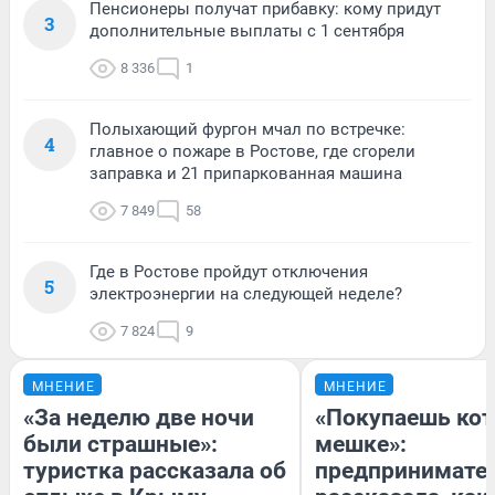
Пенсионеры получат прибавку: кому придут
3
дополнительные выплаты с 1 сентября
8 336
1
Полыхающий фургон мчал по встречке:
4
главное о пожаре в Ростове, где сгорели
заправка и 21 припаркованная машина
7 849
58
Где в Ростове пройдут отключения
5
электроэнергии на следующей неделе?
7 824
9
МНЕНИЕ
МНЕНИЕ
«За неделю две ночи
«Покупаешь кот
были страшные»:
мешке»:
туристка рассказала об
предпринимате