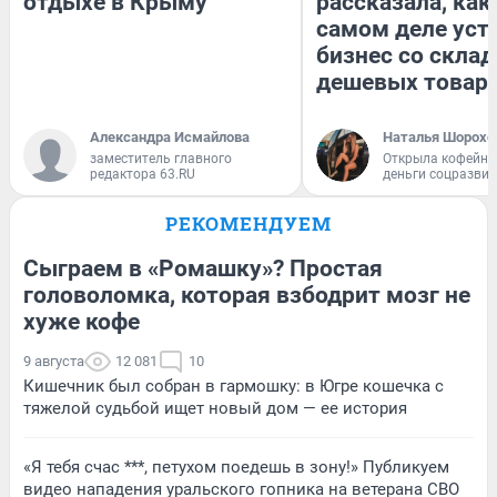
отдыхе в Крыму
рассказала, как
самом деле уст
бизнес со скла
дешевых товар
Александра Исмайлова
Наталья Шорохо
заместитель главного
Открыла кофейну
редактора 63.RU
деньги соцразви
РЕКОМЕНДУЕМ
Сыграем в «Ромашку»? Простая
головоломка, которая взбодрит мозг не
хуже кофе
9 августа
12 081
10
Кишечник был собран в гармошку: в Югре кошечка с
тяжелой судьбой ищет новый дом — ее история
«Я тебя счас ***, петухом поедешь в зону!» Публикуем
видео нападения уральского гопника на ветерана СВО