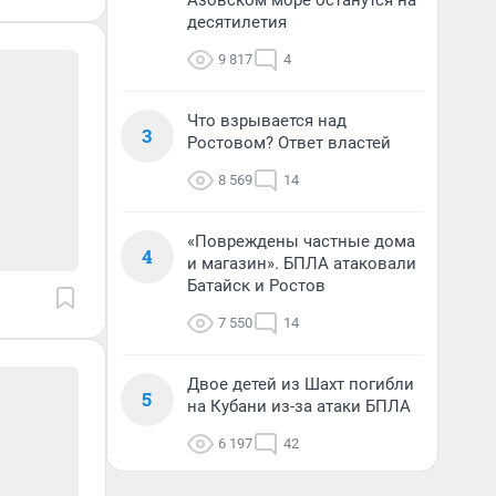
Азовском море останутся на
десятилетия
9 817
4
Что взрывается над
3
Ростовом? Ответ властей
8 569
14
«Повреждены частные дома
4
и магазин». БПЛА атаковали
Батайск и Ростов
7 550
14
Двое детей из Шахт погибли
5
на Кубани из-за атаки БПЛА
6 197
42