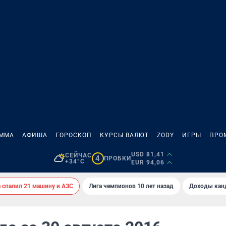
АММА
АФИША
ГОРОСКОП
КУРСЫ ВАЛЮТ
ZODY
ИГРЫ
ПРО
USD 81,41
СЕЙЧАС
4
ПРОБКИ
+34°C
EUR 94,06
спалил 21 машину и АЗС
Лига чемпионов 10 лет назад
Доходы кан