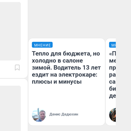
МНЕНИЕ
МНЕНИЕ
Тепло для бюджета, но
«Покуп
холодно в салоне
мешке»
зимой. Водитель 13 лет
предпр
ездит на электрокаре:
рассказ
плюсы и минусы
самом 
бизнес
дешевы
На
Денис Дедюхин
От
де