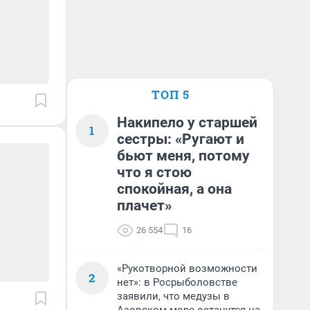
ТОП 5
Накипело у старшей
1
сестры: «Ругают и
бьют меня, потому
что я стою
спокойная, а она
плачет»
26 554
16
«Рукотворной возможности
2
нет»: в Росрыболовстве
заявили, что медузы в