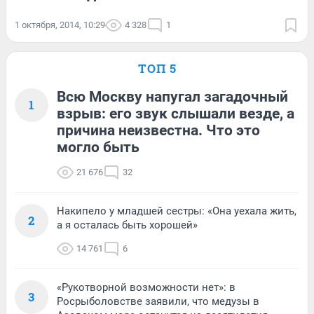
1 октября, 2014, 10:29
4 328
1
ТОП 5
Всю Москву напугал загадочный
1
взрыв: его звук слышали везде, а
причина неизвестна. Что это
могло быть
21 676
32
Накипело у младшей сестры: «Она уехала жить,
2
а я осталась быть хорошей»
14 761
6
«Рукотворной возможности нет»: в
3
Росрыболовстве заявили, что медузы в