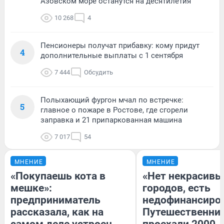
Азовском море останутся на десятилетия
10 268
4
Пенсионеры получат прибавку: кому придут
4
дополнительные выплаты с 1 сентября
7 444
Обсудить
Полыхающий фургон мчал по встречке:
5
главное о пожаре в Ростове, где сгорели
заправка и 21 припаркованная машина
7 017
54
МНЕНИЕ
МНЕНИЕ
«Покупаешь кота в
«Нет некрасивы
мешке»:
городов, есть
предприниматель
недофинансиро
рассказала, как на
Путешественни