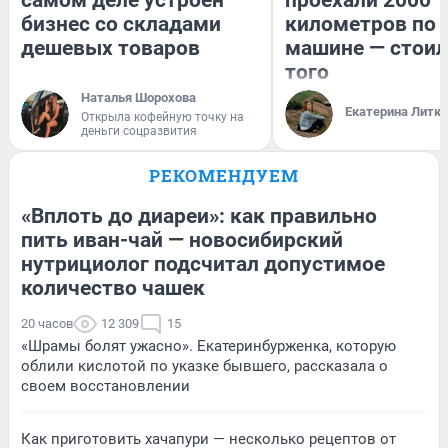
самом деле устроен
проехали 2000
бизнес со складами
километров по 
дешевых товаров
машине — стоил
того
Наталья Шорохова
Екатерина Литк
Открыла кофейную точку на
деньги соцразвития
РЕКОМЕНДУЕМ
«Вплоть до диареи»: как правильно
пить иван-чай — новосибирский
нутрициолог подсчитал допустимое
количество чашек
20 часов
12 309
15
«Шрамы болят ужасно». Екатеринбурженка, которую
облили кислотой по указке бывшего, рассказала о
своем восстановлении
Как приготовить хачапури — несколько рецептов от