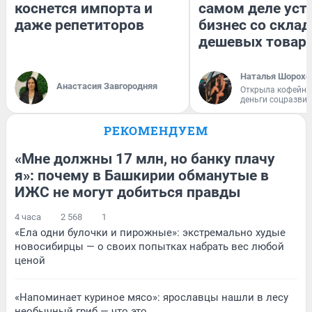
коснется импорта и
самом деле уст
даже репетиторов
бизнес со скла
дешевых товар
Наталья Шорохо
Анастасия Завгородняя
Открыла кофейну
деньги соцразви
РЕКОМЕНДУЕМ
«Мне должны 17 млн, но банку плачу
я»: почему в Башкирии обманутые в
ИЖС не могут добиться правды
4 часа
2 568
1
«Ела одни булочки и пирожные»: экстремально худые
новосибирцы — о своих попытках набрать вес любой
ценой
«Напоминает куриное мясо»: ярославцы нашли в лесу
необычный гриб — что это