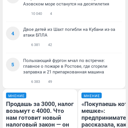
Азовском море останутся на десятилетия
10 040
4
Двое детей из Шахт погибли на Кубани из-за
4
атаки БПЛА
6 381
42
Полыхающий фургон мчал по встречке:
5
главное о пожаре в Ростове, где сгорели
заправка и 21 припаркованная машина
6 383
49
МНЕНИЕ
МНЕНИЕ
Продашь за 3000, налог
«Покупаешь кот
возьмут с 4000. Что
мешке»:
нам готовит новый
предпринимате
налоговый закон — он
рассказала, как