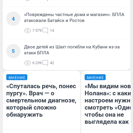
«Повреждены частные дома и магазин». БПЛА
4
атаковали Батайск и Ростов
7 579
14
Двое детей из Шахт погибли на Кубани из-за
5
атаки БПЛА
6 239
42
МНЕНИЕ
МНЕНИЕ
«Спуталась речь, понес
«Мы видим нов
пургу». Врач — о
Нолана»: с каки
смертельном диагнозе,
настроем нужн
который сложно
смотреть «Одис
обнаружить
чтобы она не
выглядела как 