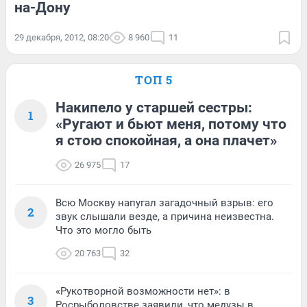
на-Дону
29 декабря, 2012, 08:20
8 960
11
ТОП 5
Накипело у старшей сестры:
1
«Ругают и бьют меня, потому что
я стою спокойная, а она плачет»
26 975
17
Всю Москву напугал загадочный взрыв: его
2
звук слышали везде, а причина неизвестна.
Что это могло быть
20 763
32
«Рукотворной возможности нет»: в
3
Росрыболовстве заявили, что медузы в