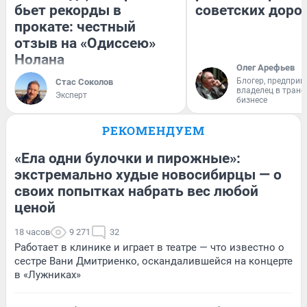
бьет рекорды в
советских доро
прокате: честный
отзыв на «Одиссею»
Нолана
Олег Арефьев
Блогер, предприн
Стас Соколов
владелец в тран
Эксперт
бизнесе
РЕКОМЕНДУЕМ
«Ела одни булочки и пирожные»:
экстремально худые новосибирцы — о
своих попытках набрать вес любой
ценой
18 часов
9 271
32
Работает в клинике и играет в театре — что известно о
сестре Вани Дмитриенко, оскандалившейся на концерте
в «Лужниках»