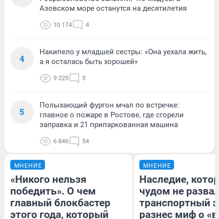
Азовском море останутся на десятилетия
10 174
4
Накипело у младшей сестры: «Она уехала жить,
4
а я осталась быть хорошей»
9 225
5
Полыхающий фургон мчал по встречке:
5
главное о пожаре в Ростове, где сгорели
заправка и 21 припаркованная машина
6 846
54
МНЕНИЕ
МНЕНИЕ
«Никого нельзя
Наследие, кото
победить». О чем
чудом не разва
главный блокбастер
транспортный э
этого года, который
разнес миф о «