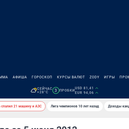
АММА
АФИША
ГОРОСКОП
КУРСЫ ВАЛЮТ
ZODY
ИГРЫ
ПРО
USD 81,41
СЕЙЧАС
3
ПРОБКИ
+28°C
EUR 94,06
спалил 21 машину и АЗС
Лига чемпионов 10 лет назад
Доходы кан