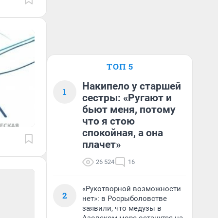
ТОП 5
Накипело у старшей
1
сестры: «Ругают и
бьют меня, потому
что я стою
спокойная, а она
плачет»
26 524
16
«Рукотворной возможности
2
нет»: в Росрыболовстве
заявили, что медузы в