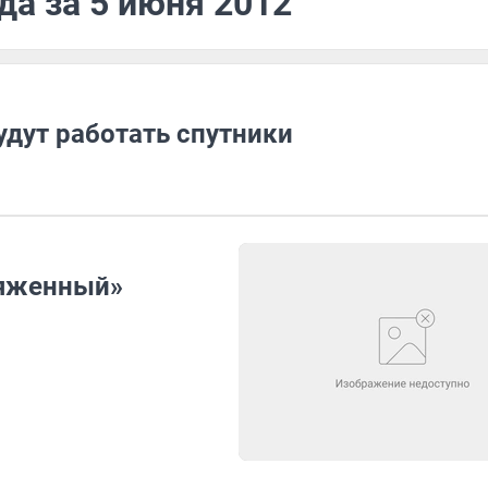
да за 5 июня 2012
удут работать спутники
ряженный»