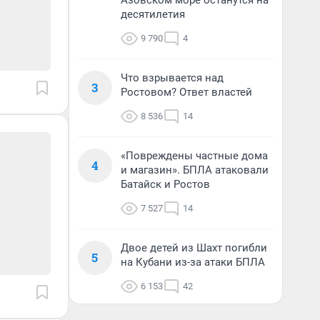
Азовском море останутся на
десятилетия
9 790
4
Что взрывается над
3
Ростовом? Ответ властей
8 536
14
«Повреждены частные дома
4
и магазин». БПЛА атаковали
Батайск и Ростов
7 527
14
Двое детей из Шахт погибли
5
на Кубани из-за атаки БПЛА
6 153
42