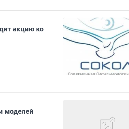
дит акцию ко
и моделей