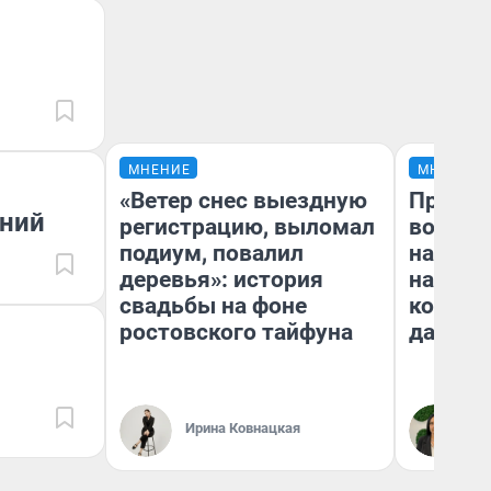
МНЕНИЕ
МНЕНИЕ
«Ветер снес выездную
Продаш
ений
регистрацию, выломал
возьмут
подиум, повалил
нам го
деревья»: история
налого
свадьбы на фоне
коснет
ростовского тайфуна
даже р
Ирина Ковнацкая
Ан