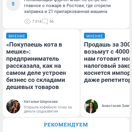
5
главное о пожаре в Ростове, где сгорели
заправка и 21 припаркованная машина
7 314
56
МНЕНИЕ
МНЕНИЕ
«Покупаешь кота в
Продашь за 3000
мешке»:
возьмут с 4000.
предприниматель
нам готовит но
рассказала, как на
налоговый зако
самом деле устроен
коснется импор
бизнес со складами
даже репетитор
дешевых товаров
Наталья Шорохова
Анастасия Завг
Открыла кофейную точку на
деньги соцразвития
РЕКОМЕНДУЕМ