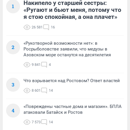
Накипело у старшей сестры:
1
«Ругают и бьют меня, потому что
я стою спокойная, а она плачет»
26 581
16
«Рукотворной возможности нет»: в
2
Росрыболовстве заявили, что медузы в
Азовском море останутся на десятилетия
9 841
4
Что взрывается над Ростовом? Ответ властей
3
8 601
14
«Повреждены частные дома и магазин». БПЛА
4
атаковали Батайск и Ростов
7 573
14