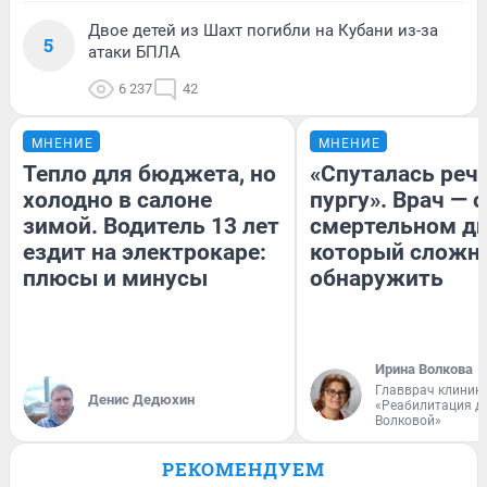
Двое детей из Шахт погибли на Кубани из-за
5
атаки БПЛА
6 237
42
МНЕНИЕ
МНЕНИЕ
Тепло для бюджета, но
«Спуталась речь
холодно в салоне
пургу». Врач — о
зимой. Водитель 13 лет
смертельном ди
ездит на электрокаре:
который сложн
плюсы и минусы
обнаружить
Ирина Волкова
Главврач клиник
Денис Дедюхин
«Реабилитация д
Волковой»
РЕКОМЕНДУЕМ