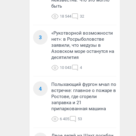
неизвестна. Что это могло
быть
18 544
32
«Рукотворной возможности
3
нет»: в Росрыболовстве
заявили, что медузы в
Азовском море останутся на
десятилетия
10 043
4
Полыхающий фургон мчал по
4
встречке: главное о пожаре в
Ростове, где сгорели
заправка и 21
припаркованная машина
6 405
53
Двое детей из Шахт погибли