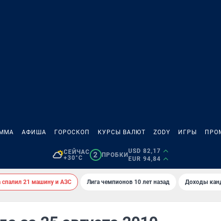
АММА
АФИША
ГОРОСКОП
КУРСЫ ВАЛЮТ
ZODY
ИГРЫ
ПРО
USD 82,17
СЕЙЧАС
2
ПРОБКИ
+30°C
EUR 94,84
спалил 21 машину и АЗС
Лига чемпионов 10 лет назад
Доходы кан