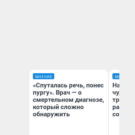
МНЕНИЕ
МНЕНИЕ
«Спуталась речь, понес
Наслед
пургу». Врач — о
чудом 
смертельном диагнозе,
трансп
который сложно
разнес
обнаружить
советс