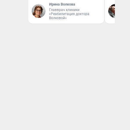
Ирина Волкова
Ол
Главврач клиники
Бл
«Реабилитация доктора
вл
Волковой»
би