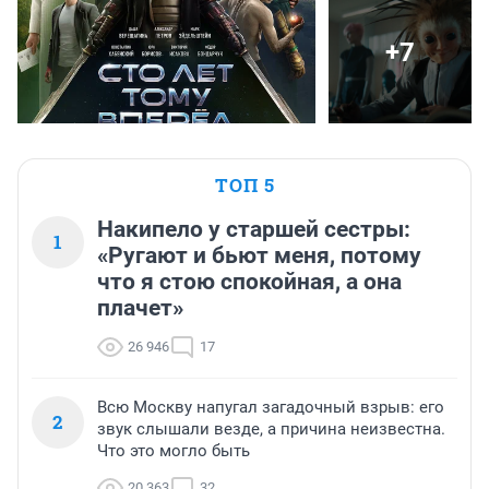
+7
ТОП 5
Накипело у старшей сестры:
1
«Ругают и бьют меня, потому
что я стою спокойная, а она
плачет»
26 946
17
Всю Москву напугал загадочный взрыв: его
2
звук слышали везде, а причина неизвестна.
Что это могло быть
20 363
32