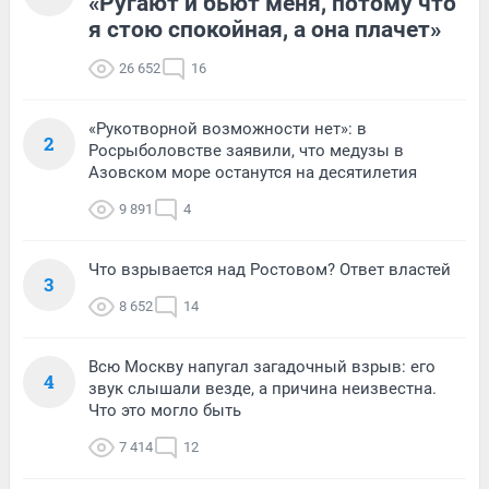
«Ругают и бьют меня, потому что
я стою спокойная, а она плачет»
26 652
16
«Рукотворной возможности нет»: в
2
Росрыболовстве заявили, что медузы в
Азовском море останутся на десятилетия
9 891
4
Что взрывается над Ростовом? Ответ властей
3
8 652
14
Всю Москву напугал загадочный взрыв: его
4
звук слышали везде, а причина неизвестна.
Что это могло быть
7 414
12