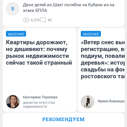
Двое детей из Шахт погибли на Кубани из-за
5
атаки БПЛА
6 270
42
МНЕНИЕ
МНЕНИЕ
Квартиры дорожают,
«Ветер снес вы
но дешевеют: почему
регистрацию, 
рынок недвижимости
подиум, повали
сейчас такой странный
деревья»: исто
свадьбы на фон
ростовского та
Екатерина Торопова
Ирина Ковнацка
директор агентства
недвижимости
РЕКОМЕНДУЕМ