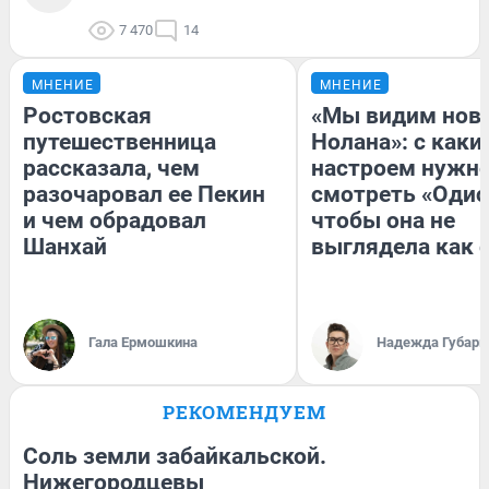
7 470
14
МНЕНИЕ
МНЕНИЕ
Ростовская
«Мы видим нов
путешественница
Нолана»: с каки
рассказала, чем
настроем нужн
разочаровал ее Пекин
смотреть «Одис
и чем обрадовал
чтобы она не
Шанхай
выглядела как 
Гала Ермошкина
Надежда Губарь
РЕКОМЕНДУЕМ
Соль земли забайкальской.
Нижегородцевы