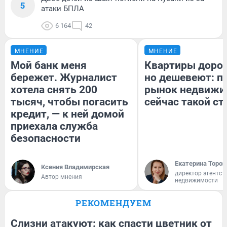
5
атаки БПЛА
6 164
42
МНЕНИЕ
МНЕНИЕ
Мой банк меня
Квартиры доро
бережет. Журналист
но дешевеют: п
хотела снять 200
рынок недвижи
тысяч, чтобы погасить
сейчас такой с
кредит, — к ней домой
приехала служба
безопасности
Екатерина Тороп
Ксения Владимирская
директор агентст
Автор мнения
недвижимости
РЕКОМЕНДУЕМ
Слизни атакуют: как спасти цветник от