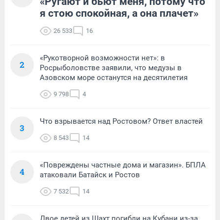
«Ругают и бьют меня, потому что
я стою спокойная, а она плачет»
26 533
16
«Рукотворной возможности нет»: в
2
Росрыболовстве заявили, что медузы в
Азовском море останутся на десятилетия
9 798
4
Что взрывается над Ростовом? Ответ властей
3
8 543
14
«Повреждены частные дома и магазин». БПЛА
4
атаковали Батайск и Ростов
7 532
14
Двое детей из Шахт погибли на Кубани из-за