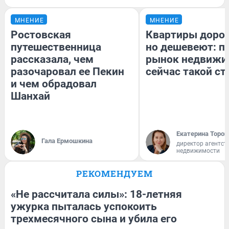
МНЕНИЕ
МНЕНИЕ
Ростовская
Квартиры доро
путешественница
но дешевеют: п
рассказала, чем
рынок недвижи
разочаровал ее Пекин
сейчас такой с
и чем обрадовал
Шанхай
Екатерина Тороп
Гала Ермошкина
директор агентст
недвижимости
РЕКОМЕНДУЕМ
«Не рассчитала силы»: 18-летняя
ужурка пыталась успокоить
трехмесячного сына и убила его