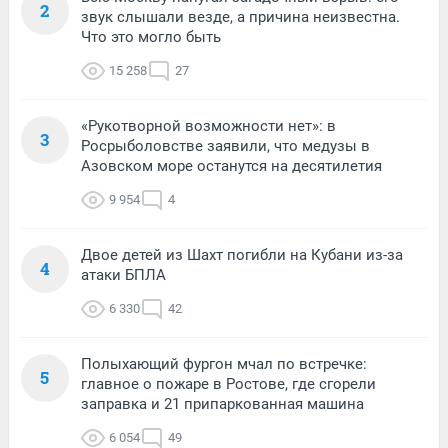
2
звук слышали везде, а причина неизвестна.
Что это могло быть
15 258
27
«Рукотворной возможности нет»: в
3
Росрыболовстве заявили, что медузы в
Азовском море останутся на десятилетия
9 954
4
Двое детей из Шахт погибли на Кубани из-за
4
атаки БПЛА
6 330
42
Полыхающий фургон мчал по встречке:
5
главное о пожаре в Ростове, где сгорели
заправка и 21 припаркованная машина
6 054
49