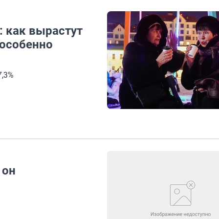
: как вырастут
 особенно
7,3%
 он