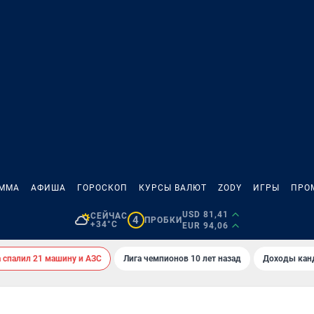
АММА
АФИША
ГОРОСКОП
КУРСЫ ВАЛЮТ
ZODY
ИГРЫ
ПРО
USD 81,41
СЕЙЧАС
4
ПРОБКИ
+34°C
EUR 94,06
спалил 21 машину и АЗС
Лига чемпионов 10 лет назад
Доходы кан