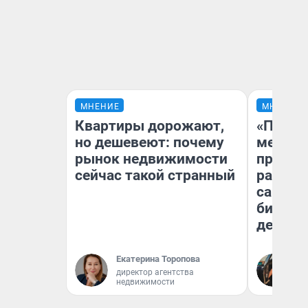
МНЕНИЕ
МНЕНИЕ
Квартиры дорожают,
«Покуп
но дешевеют: почему
мешке»
рынок недвижимости
предпр
сейчас такой странный
рассказ
самом 
бизнес
дешевы
Екатерина Торопова
На
директор агентства
От
недвижимости
де