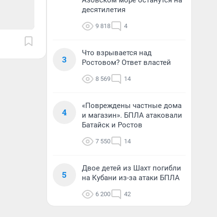
Азовском море останутся на
десятилетия
9 818
4
Что взрывается над
3
Ростовом? Ответ властей
8 569
14
«Повреждены частные дома
4
и магазин». БПЛА атаковали
Батайск и Ростов
7 550
14
Двое детей из Шахт погибли
5
на Кубани из-за атаки БПЛА
6 200
42