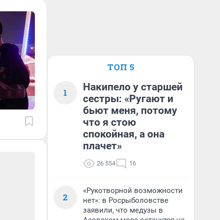
ТОП 5
Накипело у старшей
1
сестры: «Ругают и
бьют меня, потому
что я стою
спокойная, а она
плачет»
26 554
16
«Рукотворной возможности
2
нет»: в Росрыболовстве
заявили, что медузы в