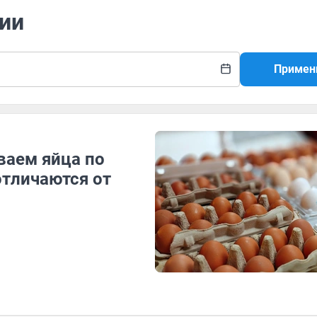
рии
Примен
ваем яйца по
отличаются от