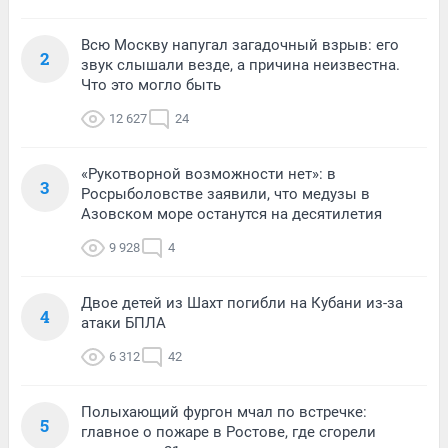
Всю Москву напугал загадочный взрыв: его
2
звук слышали везде, а причина неизвестна.
Что это могло быть
12 627
24
«Рукотворной возможности нет»: в
3
Росрыболовстве заявили, что медузы в
Азовском море останутся на десятилетия
9 928
4
Двое детей из Шахт погибли на Кубани из-за
4
атаки БПЛА
6 312
42
Полыхающий фургон мчал по встречке:
5
главное о пожаре в Ростове, где сгорели