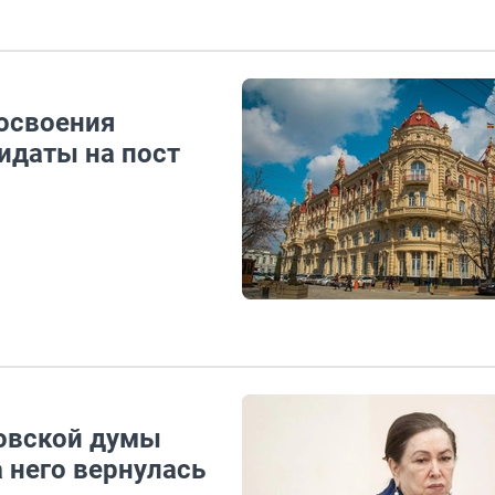
 освоения
идаты на пост
товской думы
а него вернулась