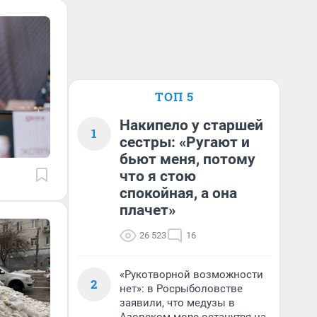
ТОП 5
Накипело у старшей
1
сестры: «Ругают и
бьют меня, потому
что я стою
спокойная, а она
плачет»
26 523
16
«Рукотворной возможности
2
нет»: в Росрыболовстве
заявили, что медузы в