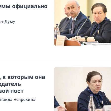
думы официально
ет Думу
, к которым она
едатель
вой пост
инаида Неярохина