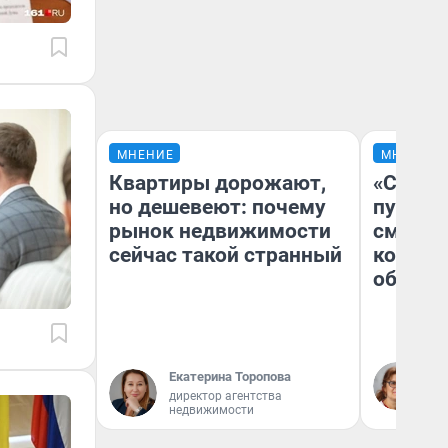
МНЕНИЕ
МНЕНИЕ
Квартиры дорожают,
«Спутал
но дешевеют: почему
пургу».
рынок недвижимости
смерте
сейчас такой странный
которы
обнару
Ир
Екатерина Торопова
Гл
директор агентства
«Р
недвижимости
Во