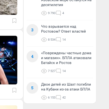
Азовском море останутся на
десятилетия
9 790
4
Что взрывается над
3
Ростовом? Ответ властей
8 534
14
«Повреждены частные дома
4
и магазин». БПЛА атаковали
Батайск и Ростов
7 527
14
Двое детей из Шахт погибли
5
на Кубани из-за атаки БПЛА
6 153
42