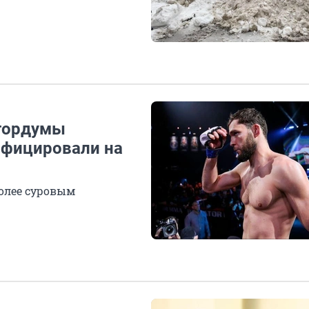
 гордумы
ифицировали на
олее суровым