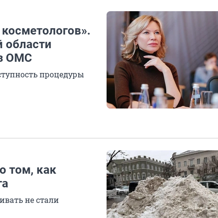
 косметологов».
й области
з ОМС
оступность процедуры
о том, как
га
ивать не стали