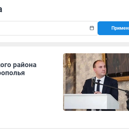
а
Примен
ого района
рополья