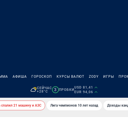
АММА
АФИША
ГОРОСКОП
КУРСЫ ВАЛЮТ
ZODY
ИГРЫ
ПРО
USD 81,41
СЕЙЧАС
3
ПРОБКИ
+28°C
EUR 94,06
спалил 21 машину и АЗС
Лига чемпионов 10 лет назад
Доходы кан