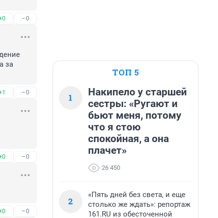
+0
–0
дение 
 за 
ТОП 5
Накипело у старшей
+1
–0
1
сестры: «Ругают и
бьют меня, потому
что я стою
спокойная, а она
плачет»
+0
–0
26 450
«Пять дней без света, и еще
2
столько же ждать»: репортаж
+0
–0
161.RU из обесточенной