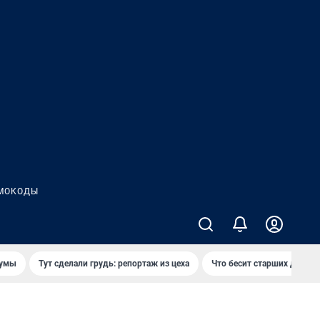
МОКОДЫ
думы
Тут сделали грудь: репортаж из цеха
Что бесит старших детей