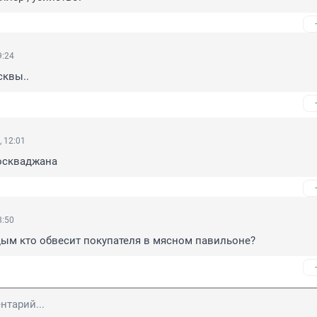
9:24
сквы..
 12:01
оскваджана
8:50
дым кто обвесит покупателя в мясном павильоне?