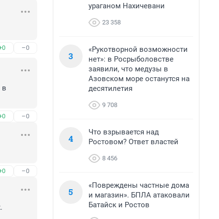
ураганом Нахичевани
23 358
+0
–0
«Рукотворной возможности
3
нет»: в Росрыболовстве
заявили, что медузы в
Азовском море останутся на
в 
десятилетия
9 708
+0
–0
Что взрывается над
4
Ростовом? Ответ властей
8 456
+0
–0
«Повреждены частные дома
5
и магазин». БПЛА атаковали
Батайск и Ростов
 