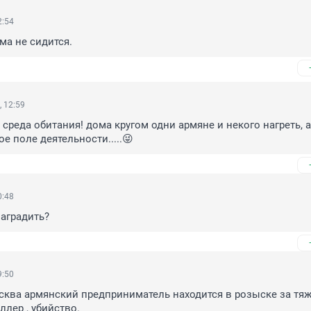
2:54
ма не сидится.
 12:59
 среда обитания! дома кругом одни армяне и некого нагреть, а 
е поле деятельности.....😜
0:48
наградить?
9:50
ва армянский предприниматель находится в розыске за тяж.
ллер , убийство.