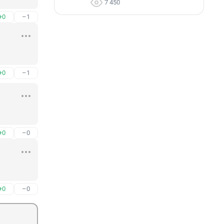
7 450
+0
–1
+0
–1
+0
–0
+0
–0