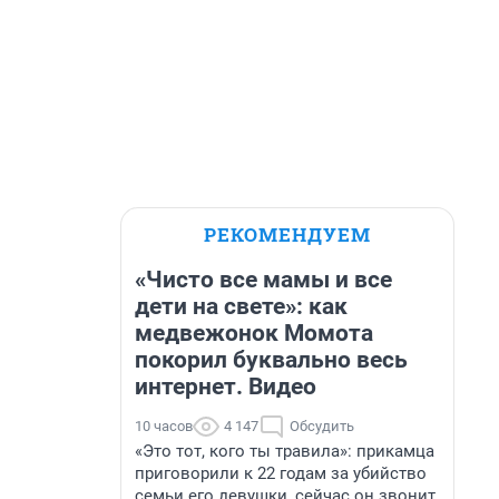
РЕКОМЕНДУЕМ
«Чисто все мамы и все
дети на свете»: как
медвежонок Момота
покорил буквально весь
интернет. Видео
10 часов
4 147
Обсудить
«Это тот, кого ты травила»: прикамца
приговорили к 22 годам за убийство
семьи его девушки, сейчас он звонит