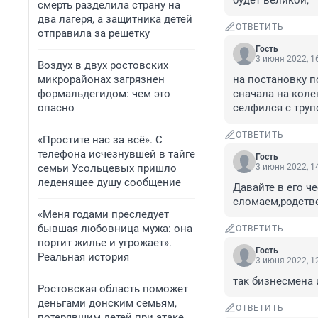
будет великой,
смерть разделила страну на
два лагеря, а защитника детей
ОТВЕТИТЬ
отправила за решетку
Гость
3 июня 2022, 1
Воздух в двух ростовских
микрорайонах загрязнен
на постановку п
формальдегидом: чем это
сначала на коле
опасно
селфился с труп
ОТВЕТИТЬ
«Простите нас за всё». С
телефона исчезнувшей в тайге
Гость
семьи Усольцевых пришло
3 июня 2022, 1
леденящее душу сообщение
Давайте в его ч
сломаем,родств
«Меня годами преследует
бывшая любовница мужа: она
ОТВЕТИТЬ
портит жилье и угрожает».
Гость
Реальная история
3 июня 2022, 1
так бизнесмена 
Ростовская область поможет
деньгами донским семьям,
ОТВЕТИТЬ
потерявшим детей при атаке