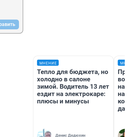
равить
МНЕНИЕ
МНЕНИ
Тепло для бюджета, но
Прода
холодно в салоне
возьм
зимой. Водитель 13 лет
нам г
ездит на электрокаре:
налог
плюсы и минусы
косне
даже 
Денис Дедюхин