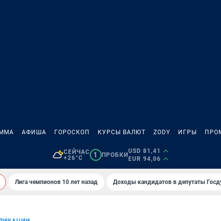
АММА
АФИША
ГОРОСКОП
КУРСЫ ВАЛЮТ
ZODY
ИГРЫ
ПРО
USD 81,41
СЕЙЧАС
1
ПРОБКИ
+26°C
EUR 94,06
Лига чемпионов 10 лет назад
Доходы кандидатов в депутаты Гос