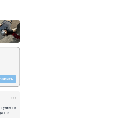
равить
уляет в 
а не 