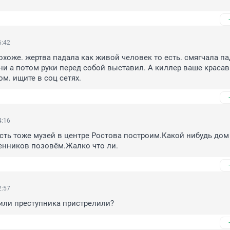
6:42
охоже. жертва падала как живой человек то есть. смягчала па
ни а потом руки перед собой выставил. А киллер ваше красава
ом. ищите в соц сетях.
4:16
есть тоже музей в центре Ростова построим.Какой нибудь дом 
енников позовём.Жалко что ли.
2:57
или преступника пристрелили?