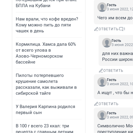
БПЛА на Кубани
Гость
3 июня 2022, 1
Чего им всем до
Нам врали, что кофе вреден?
Кому можно пить до пяти
ОТВЕТИТЬ
1
чашек в день
Гость
Кормилица. Хамса дала 60%
3 июня 2022,
от всего улова в
для них важна
Азово‑Черноморском
России широко
бассейне
ОТВЕТИТЬ
Пилоты потерпевшего
Гость
крушение самолета
3 июня 2022, 1
рассказали, как выживали в
А ищут , что бы 
сибирской тайге
ОТВЕТИТЬ
У Валерия Карпина родился
первый сын
Гость
3 июня 2022, 0
В 100 г всего 23 ккал: три
Символично Моск
рецепта с главным летним
преступление ки