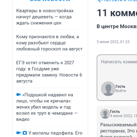
ПЕРЕЙТИ К ПУ
11 комм
Квартиры в новостройках
начнут дешеветь — когда
ждать снижения цен
В центре Москв
Кому признаются в любви, а
3 июня 2022, 01:25
кому разобьют сердце:
любовный гороскоп на август
ЕГЭ хотят отменить к 2027
году: в Госдуме уже
придумали замену. Новости 6
августа
Гость
Войти
«Подушкой надавил на
лицо, чтобы не кричала»:
жених убил модель и год
Гость
возил ее труп в чемодане —
4 июня 2022, 1
видео
Разыскиваемый б
ресторанах, Это
У могилы педофила. Его