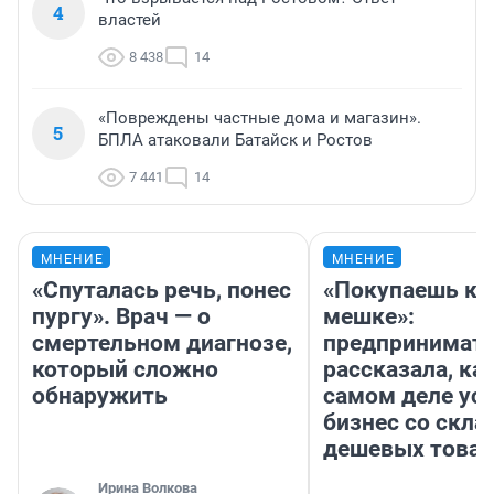
4
властей
8 438
14
«Повреждены частные дома и магазин».
5
БПЛА атаковали Батайск и Ростов
7 441
14
МНЕНИЕ
МНЕНИЕ
«Спуталась речь, понес
«Покупаешь ко
пургу». Врач — о
мешке»:
смертельном диагнозе,
предпринимат
который сложно
рассказала, как
обнаружить
самом деле ус
бизнес со скл
дешевых това
Ирина Волкова