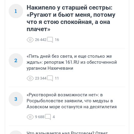
Накипело у старшей сестры:
1
«Ругают и бьют меня, потому
что я стою спокойная, а она
плачет»
26 442
16
«Пять дней без света, и еще столько же
2
ждать»: репортаж 161.RU из обесточенной
ураганом Нахичевани
23 344
11
«Рукотворной возможности нет»: в
3
Росрыболовстве заявили, что медузы в
Азовском море останутся на десятилетия
9 688
4
Что взрывается над Ростовом? Ответ