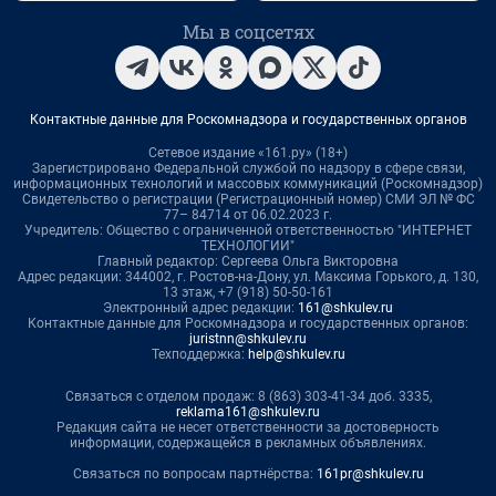
Мы в соцсетях
Контактные данные для Роскомнадзора и государственных органов
Сетевое издание «161.ру» (18+)
Зарегистрировано Федеральной службой по надзору в сфере связи,
информационных технологий и массовых коммуникаций (Роскомнадзор)
Свидетельство о регистрации (Регистрационный номер) СМИ ЭЛ № ФС
77– 84714 от 06.02.2023 г.
Учредитель: Общество с ограниченной ответственностью "ИНТЕРНЕТ
ТЕХНОЛОГИИ"
Главный редактор: Сергеева Ольга Викторовна
Адрес редакции: 344002, г. Ростов-на-Дону, ул. Максима Горького, д. 130,
13 этаж, +7 (918) 50-50-161
Электронный адрес редакции:
161@shkulev.ru
Контактные данные для Роскомнадзора и государственных органов:
juristnn@shkulev.ru
Техподдержка:
help@shkulev.ru
Связаться с отделом продаж: 8 (863) 303-41-34 доб. 3335,
reklama161@shkulev.ru
Редакция сайта не несет ответственности за достоверность
информации, содержащейся в рекламных объявлениях.
Связаться по вопросам партнёрства:
161pr@shkulev.ru