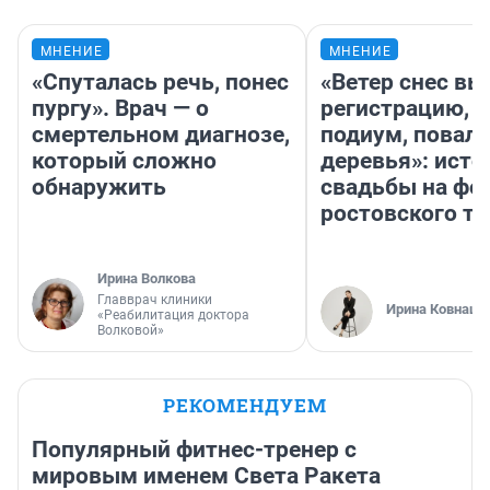
МНЕНИЕ
МНЕНИЕ
«Спуталась речь, понес
«Ветер снес в
пургу». Врач — о
регистрацию, 
смертельном диагнозе,
подиум, повал
который сложно
деревья»: исто
обнаружить
свадьбы на фо
ростовского т
Ирина Волкова
Главврач клиники
Ирина Ковнацк
«Реабилитация доктора
Волковой»
РЕКОМЕНДУЕМ
Популярный фитнес-тренер с
мировым именем Света Ракета