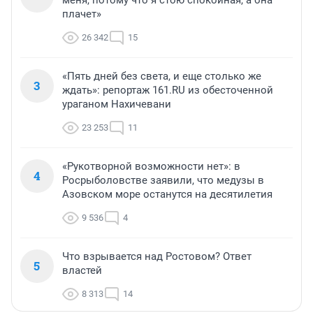
меня, потому что я стою спокойная, а она
плачет»
26 342
15
«Пять дней без света, и еще столько же
3
ждать»: репортаж 161.RU из обесточенной
ураганом Нахичевани
23 253
11
«Рукотворной возможности нет»: в
4
Росрыболовстве заявили, что медузы в
Азовском море останутся на десятилетия
9 536
4
Что взрывается над Ростовом? Ответ
5
властей
8 313
14