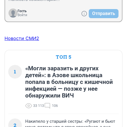
контролировать соблюдение установленных 
требований, государственную жилищную инспекцию, 
Гость
Отправить
положение о которой утверждено постановлением 
Войти
Правительства …от 26.09.1994 N 1086»
Новости СМИ2
ТОП 5
«Могли заразить и других
1
детей»: в Азове школьница
попала в больницу с кишечной
инфекцией — позже у нее
обнаружили ВИЧ
33 113
106
Накипело у старшей сестры: «Ругают и бьют
2