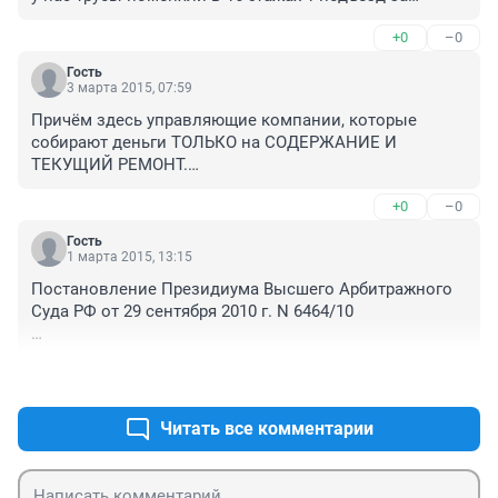
 1 500 000, причем канализацию не меняли сказали 
+0
–0
хорошая... успели отмыть денег до фонда... и мы 
теперь должны 800000, круто...
Гость
3 марта 2015, 07:59
Причём здесь управляющие компании, которые 
собирают деньги ТОЛЬКО на СОДЕРЖАНИЕ И 
ТЕКУЩИЙ РЕМОНТ.

КАПРЕМОНТ это другие виды работ.
+0
–0
Гость
1 марта 2015, 13:15
Постановление Президиума Высшего Арбитражного 
Суда РФ от 29 сентября 2010 г. N 6464/10

ГАРАНТ.РУ: http://www.garant.ru/products

+0
–0
«Таким образом, государство, исходя из баланса 
частных и публичных интересов, в нормативном 
порядке определило уровень состояния жилых 
Читать все комментарии
домов, который необходимо поддерживать за счет 
средств собственников силами управляющих 
компаний, и создало орган, компетентный 