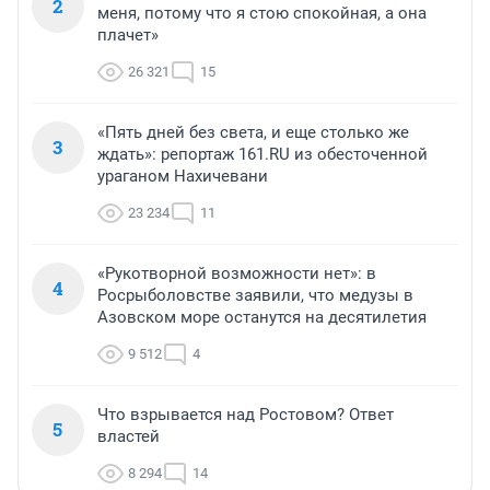
2
меня, потому что я стою спокойная, а она
плачет»
26 321
15
«Пять дней без света, и еще столько же
3
ждать»: репортаж 161.RU из обесточенной
ураганом Нахичевани
23 234
11
«Рукотворной возможности нет»: в
4
Росрыболовстве заявили, что медузы в
Азовском море останутся на десятилетия
9 512
4
Что взрывается над Ростовом? Ответ
5
властей
8 294
14