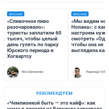
МНЕНИЕ
МНЕНИЕ
«Сливочное пиво
«Мы видим нов
разочаровало»:
Нолана»: с как
туристы заплатили 60
настроем нужн
тысяч, чтобы целый
смотреть «Оди
день гулять по парку
чтобы она не
Юрского периода и
выглядела как
Хогвартсу
Яна Шаламова
Надежда Губар
РЕКОМЕНДУЕМ
«Чемпионкой быть — это кайф»: как
мама в декрете из Барнаула завоевала