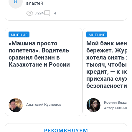
5
властей
8 294
14
МНЕНИЕ
МНЕНИЕ
«Машина просто
Мой банк меня
полетела». Водитель
бережет. Журн
сравнил бензин в
хотела снять 2
Казахстане и России
тысяч, чтобы п
кредит, — к не
приехала служ
безопасности
Ксения Владим
Анатолий Кузнецов
Автор мнения
РЕКОМЕНДУЕМ