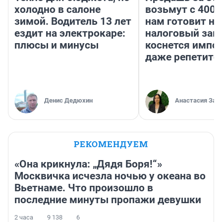
холодно в салоне
возьмут с 4000
зимой. Водитель 13 лет
нам готовит н
ездит на электрокаре:
налоговый зако
плюсы и минусы
коснется импор
даже репетито
Денис Дедюхин
Анастасия Зав
РЕКОМЕНДУЕМ
«Она крикнула: „Дядя Боря!“»
Москвичка исчезла ночью у океана во
Вьетнаме. Что произошло в
последние минуты пропажи девушки
2 часа
9 138
6