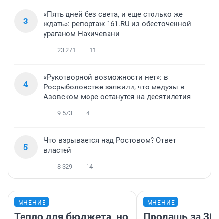
«Пять дней без света, и еще столько же
3
ждать»: репортаж 161.RU из обесточенной
ураганом Нахичевани
23 271
11
«Рукотворной возможности нет»: в
4
Росрыболовстве заявили, что медузы в
Азовском море останутся на десятилетия
9 573
4
Что взрывается над Ростовом? Ответ
5
властей
8 329
14
МНЕНИЕ
МНЕНИЕ
Тепло для бюджета, но
Продашь за 300