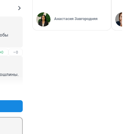
Анастасия Завгородняя
обы 
+0
–0
пошлины. 
+0
–0