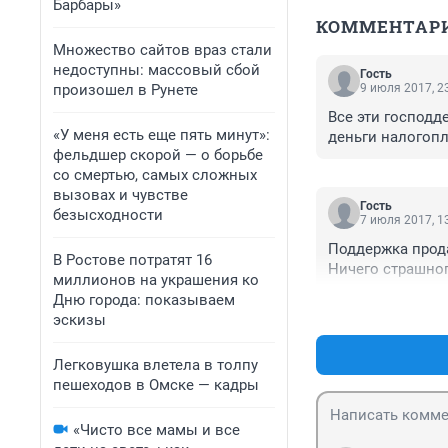
Барбары»
КОММЕНТАР
Множество сайтов враз стали
недоступны: массовый сбой
Гость
произошел в Рунете
9 июля 2017, 2
Все эти господд
«У меня есть еще пять минут»:
деньги налогопл
фельдшер скорой — о борьбе
со смертью, самых сложных
вызовах и чувстве
Гость
безысходности
7 июля 2017, 1
Поддержка прода
В Ростове потратят 16
Ничего страшног
миллионов на украшения ко
Дню города: показываем
эскизы
Легковушка влетела в толпу
пешеходов в Омске — кадры
«Чисто все мамы и все