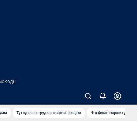
МОКОДЫ
думы
Тут сделали грудь: репортаж из цеха
Что бесит старших детей