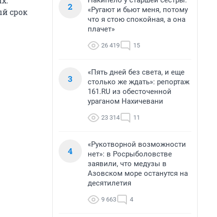
х.
Накипело у старшей сестры:
2
«Ругают и бьют меня, потому
ый срок
что я стою спокойная, а она
плачет»
26 419
15
«Пять дней без света, и еще
3
столько же ждать»: репортаж
161.RU из обесточенной
ураганом Нахичевани
23 314
11
«Рукотворной возможности
4
нет»: в Росрыболовстве
заявили, что медузы в
Азовском море останутся на
десятилетия
9 663
4