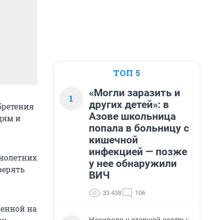
ТОП 5
«Могли заразить и
1
других детей»: в
бретения
Азове школьница
дям и
попала в больницу с
кишечной
инфекцией — позже
ннолетних
у нее обнаружили
верять
ВИЧ
33 438
106
женной на