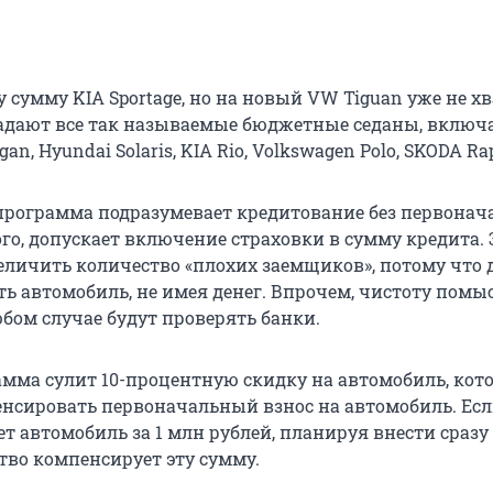
у сумму KIA Sportage, но на новый VW Tiguan уже не хв
дают все так называемые бюджетные седаны, включа
ogan, Hyundai Solaris, KIA Rio, Volkswagen Polo, SKODA Ra
 программа подразумевает кредитование без первонач
ого, допускает включение страховки в сумму кредита. Э
величить количество «плохих заемщиков», потому что 
ть автомобиль, не имея денег. Впрочем, чистоту помы
бом случае будут проверять банки.
амма сулит 10-процентную скидку на автомобиль, кот
нсировать первоначальный взнос на автомобиль. Ес
т автомобиль за 1 млн рублей, планируя внести сразу 
тво компенсирует эту сумму.