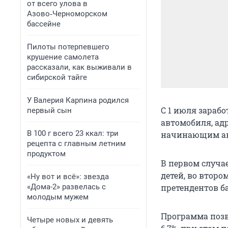
от всего улова в
Азово‑Черноморском
бассейне
Пилоты потерпевшего
крушение самолета
рассказали, как выживали в
сибирской тайге
У Валерия Карпина родился
С 1 июля зараб
первый сын
автомобиля, ад
В 100 г всего 23 ккал: три
начинающим ав
рецепта с главным летним
продуктом
В первом случа
детей, во второ
«Ну вот и всё»: звезда
«Дома-2» развелась с
претендентов б
молодым мужем
Программа позв
Четыре новых и девять