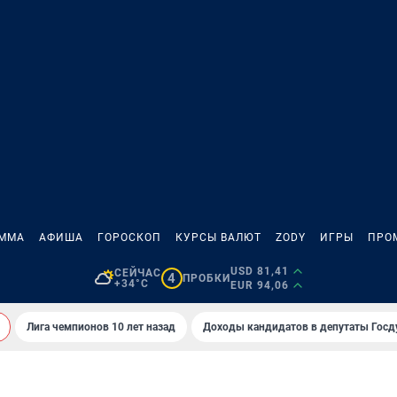
АММА
АФИША
ГОРОСКОП
КУРСЫ ВАЛЮТ
ZODY
ИГРЫ
ПРО
USD 81,41
СЕЙЧАС
4
ПРОБКИ
+34°C
EUR 94,06
Лига чемпионов 10 лет назад
Доходы кандидатов в депутаты Гос