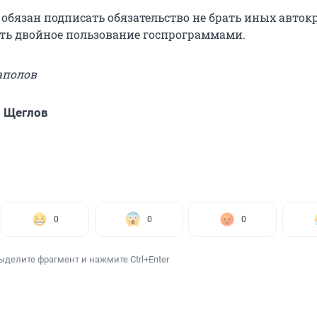
обязан подписать обязательство не брать иных авток
ь двойное пользование госпрограммами.
аполов
 Щеглов
0
0
0
ыделите фрагмент и нажмите Ctrl+Enter