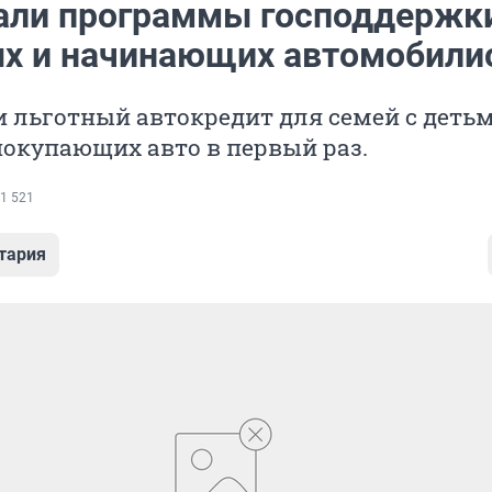
али программы господдержк
х и начинающих автомобили
и льготный автокредит для семей с деть
покупающих авто в первый раз.
1 521
тария