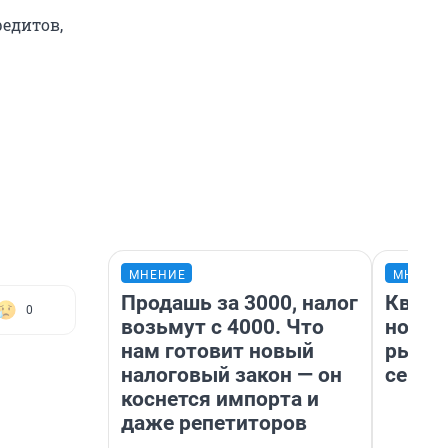
редитов,
МНЕНИЕ
МНЕНИ
Продашь за 3000, налог
Кварт
0
возьмут с 4000. Что
но де
нам готовит новый
рынок
налоговый закон — он
сейча
коснется импорта и
даже репетиторов