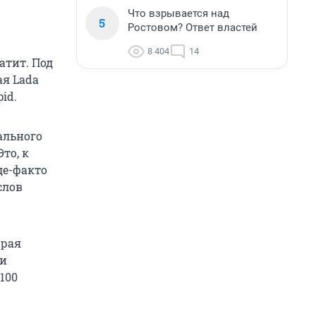
Что взрывается над
5
Ростовом? Ответ властей
8 404
14
атит. Под
я Lada
pid.
ального
то, к
де-факто
слов
орая
ли
100