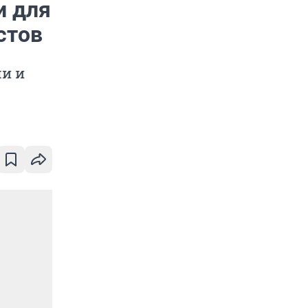
и для
стов
ми и