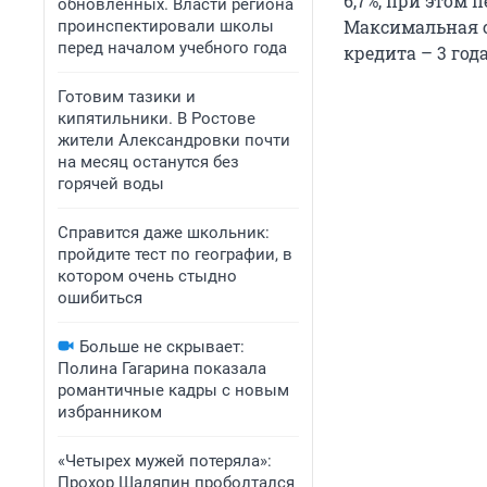
6,7%, при этом 
обновленных. Власти региона
Максимальная с
проинспектировали школы
перед началом учебного года
кредита – 3 года
Готовим тазики и
кипятильники. В Ростове
жители Александровки почти
на месяц останутся без
горячей воды
Справится даже школьник:
пройдите тест по географии, в
котором очень стыдно
ошибиться
Больше не скрывает:
Полина Гагарина показала
романтичные кадры с новым
избранником
«Четырех мужей потеряла»:
Прохор Шаляпин проболтался