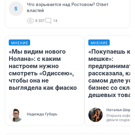
Что взрывается над Ростовом? Ответ
5
властей
8 357
14
МНЕНИЕ
МНЕНИЕ
«Мы видим нового
«Покупаешь ко
Нолана»: с каким
мешке»:
настроем нужно
предпринимат
смотреть «Одиссею»,
рассказала, как
чтобы она не
самом деле ус
выглядела как фиаско
бизнес со скл
дешевых това
Наталья Шорох
Надежда Губарь
Открыла кофейн
деньги соцразв