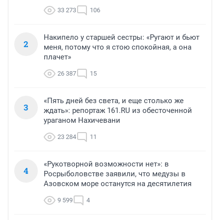
33 273
106
Накипело у старшей сестры: «Ругают и бьют
2
меня, потому что я стою спокойная, а она
плачет»
26 387
15
«Пять дней без света, и еще столько же
3
ждать»: репортаж 161.RU из обесточенной
ураганом Нахичевани
23 284
11
«Рукотворной возможности нет»: в
4
Росрыболовстве заявили, что медузы в
Азовском море останутся на десятилетия
9 599
4