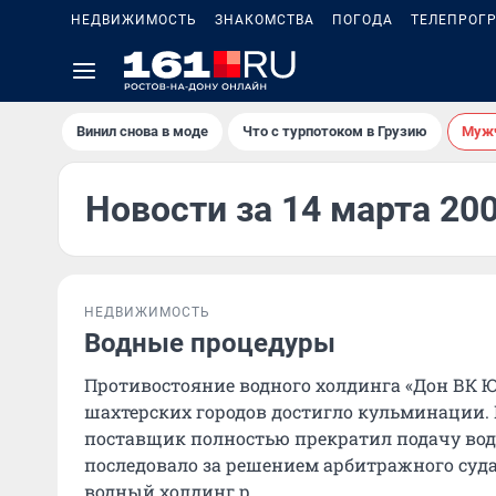
НЕДВИЖИМОСТЬ
ЗНАКОМСТВА
ПОГОДА
ТЕЛЕПРОГ
Винил снова в моде
Что с турпотоком в Грузию
Мужч
Новости за 14 марта 20
НЕДВИЖИМОСТЬ
Водные процедуры
Противостояние водного холдинга «Дон ВК Ю
шахтерских городов достигло кульминации. Н
поставщик полностью прекратил подачу вод
последовало за решением арбитражного суда
водный холдинг р