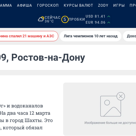
РАММА
АФИША
ГОРОСКОП
КУРСЫ ВАЛЮТ
ZODY
ИГРЫ
ПР
USD 81.41
СЕЙЧАС
5
ПРОБКИ
36°C
EUR 94.06
ина спалил 21 машину и АЗС
Лига чемпионов 10 лет назад
Дохо
09, Ростов-на-Дону
г» и водоканалов
а два часа 12 марта
ы в город Шахты. Это
, который обязал