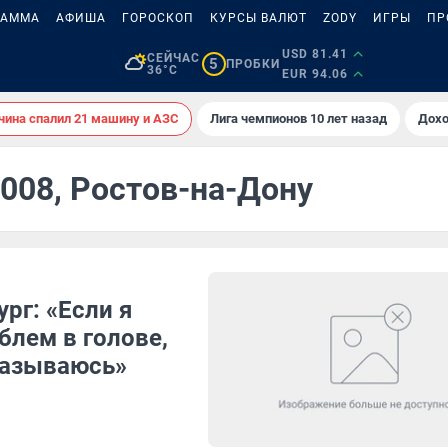
РАММА
АФИША
ГОРОСКОП
КУРСЫ ВАЛЮТ
ZODY
ИГРЫ
ПР
USD 81.41
СЕЙЧАС
5
ПРОБКИ
36°C
EUR 94.06
ина спалил 21 машину и АЗС
Лига чемпионов 10 лет назад
Дохо
2008, Ростов-на-Дону
рг: «Если я
блем в голове,
казываюсь»