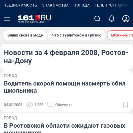
НЕДВИЖИМОСТЬ
ЗНАКОМСТВА
ПОГОДА
ТЕЛЕПРОГРАММА
Винил снова в моде
Что с турпотоком в Грузию
Мужчина сп
Новости за 4 февраля 2008, Ростов-
на-Дону
ГОРОД
Водитель скорой помощи насмерть сбил
школьника
04.02.2008
1 258
Обсудить
ГОРОД
В Ростовской области ожидают газовых
мошенников