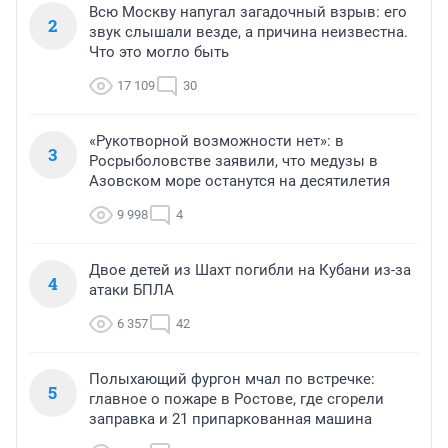
Всю Москву напугал загадочный взрыв: его
2
звук слышали везде, а причина неизвестна.
Что это могло быть
17 109
30
«Рукотворной возможности нет»: в
3
Росрыболовстве заявили, что медузы в
Азовском море останутся на десятилетия
9 998
4
Двое детей из Шахт погибли на Кубани из-за
4
атаки БПЛА
6 357
42
Полыхающий фургон мчал по встречке:
5
главное о пожаре в Ростове, где сгорели
заправка и 21 припаркованная машина