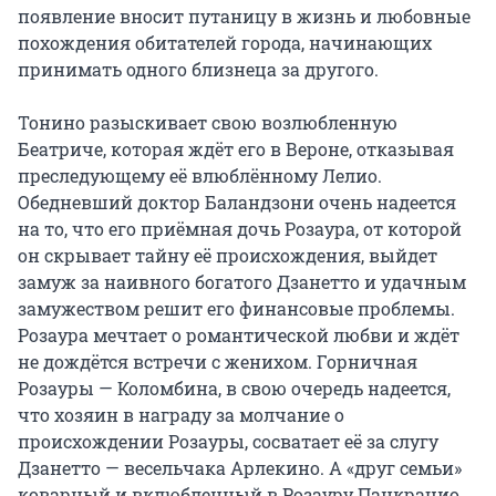
появление вносит путаницу в жизнь и любовные 
похождения обитателей города, начинающих 
принимать одного близнеца за другого.

Тонино разыскивает свою возлюбленную 
Беатриче, которая ждёт его в Вероне, отказывая 
преследующему её влюблённому Лелио. 
Обедневший доктор Баландзони очень надеется 
на то, что его приёмная дочь Розаура, от которой 
он скрывает тайну её происхождения, выйдет 
замуж за наивного богатого Дзанетто и удачным 
замужеством решит его финансовые проблемы. 
Розаура мечтает о романтической любви и ждёт 
не дождётся встречи с женихом. Горничная 
Розауры — Коломбина, в свою очередь надеется, 
что хозяин в награду за молчание о 
происхождении Розауры, сосватает её за слугу 
Дзанетто — весельчака Арлекино. А «друг семьи» 
коварный и вклюбленный в Розауру Панкрацио 