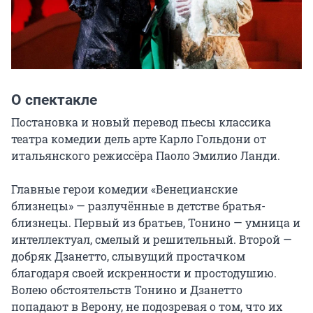
О спектакле
Постановка и новый перевод пьесы классика 
театра комедии дель арте Карло Гольдони от 
итальянского режиссёра Паоло Эмилио Ланди.

Главные герои комедии «Венецианские 
близнецы» — разлучённые в детстве братья-
близнецы. Первый из братьев, Тонино — умница и 
интеллектуал, смелый и решительный. Второй — 
добряк Дзанетто, слывущий простачком 
благодаря своей искренности и простодушию. 
Волею обстоятельств Тонино и Дзанетто 
попадают в Верону, не подозревая о том, что их 