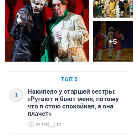
+5
ТОП 5
Накипело у старшей сестры:
1
«Ругают и бьют меня, потому
что я стою спокойная, а она
плачет»
26 763
17